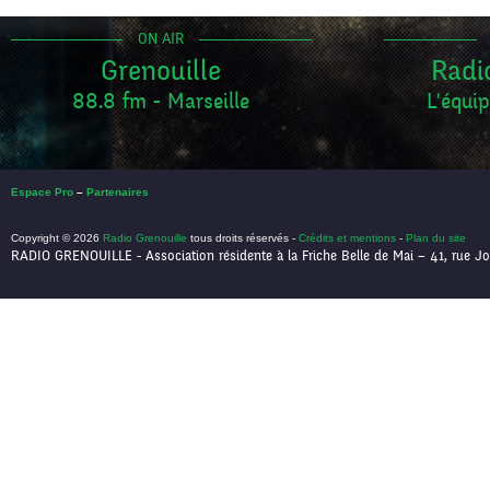
ON AIR
Grenouille
Radi
88.8 fm - Marseille
L'équip
Espace Pro
–
Partenaires
Copyright © 2026
Radio Grenouille
tous droits réservés -
Crédits et mentions
-
Plan du site
RADIO GRENOUILLE - Association résidente à la Friche Belle de Mai – 41, rue Jo