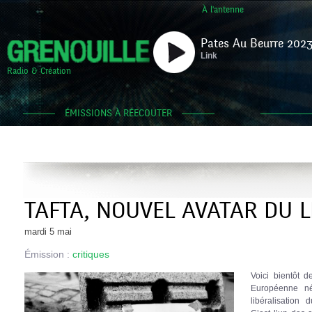
À l'antenne
Pates Au Beurre 2023
Link
Radio & Création
ÉMISSIONS À RÉECOUTER
TAFTA, NOUVEL AVATAR DU 
mardi 5 mai
Émission :
critiques
Voici bientôt d
Européenne né
libéralisation