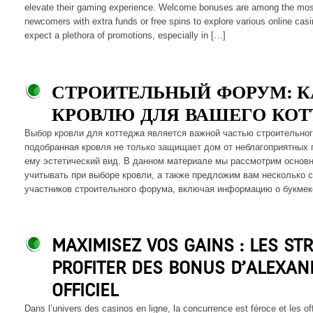
elevate their gaming experience. Welcome bonuses are among the most 
newcomers with extra funds or free spins to explore various online cas
expect a plethora of promotions, especially in […]
СТРОИТЕЛЬНЫЙ ФОРУМ: К
КРОВЛЮ ДЛЯ ВАШЕГО КО
Выбор кровли для коттеджа является важной частью строительног
подобранная кровля не только защищает дом от неблагоприятных 
ему эстетический вид. В данном материале мы рассмотрим основн
учитывать при выборе кровли, а также предложим вам несколько с
участников строительного форума, включая информацию о букмек
MAXIMISEZ VOS GAINS : LES ST
PROFITER DES BONUS D’ALEXAN
OFFICIEL
Dans l’univers des casinos en ligne, la concurrence est féroce et les o