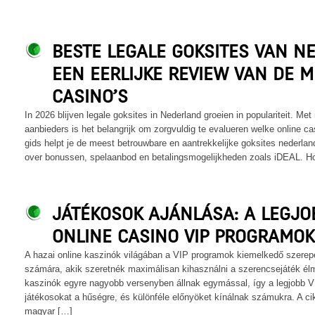
BESTE LEGALE GOKSITES VAN N
EEN EERLIJKE REVIEW VAN DE M
CASINO’S
In 2026 blijven legale goksites in Nederland groeien in populariteit. Me
aanbieders is het belangrijk om zorgvuldig te evalueren welke online c
gids helpt je de meest betrouwbare en aantrekkelijke goksites nederlan
over bonussen, spelaanbod en betalingsmogelijkheden zoals iDEAL. H
JÁTÉKOSOK AJÁNLÁSA: A LEGJ
ONLINE CASINO VIP PROGRAMOK
A hazai online kaszinók világában a VIP programok kiemelkedő szerep
számára, akik szeretnék maximálisan kihasználni a szerencsejáték él
kaszinók egyre nagyobb versenyben állnak egymással, így a legjobb 
játékosokat a hűségre, és különféle előnyöket kínálnak számukra. A ci
magyar […]