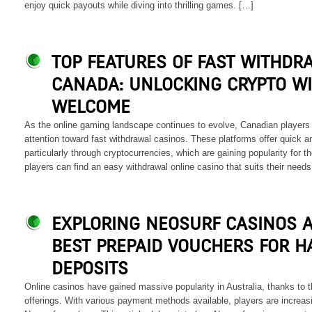
enjoy quick payouts while diving into thrilling games. […]
TOP FEATURES OF FAST WITHDR
CANADA: UNLOCKING CRYPTO W
WELCOME
As the online gaming landscape continues to evolve, Canadian players a
attention toward fast withdrawal casinos. These platforms offer quick an
particularly through cryptocurrencies, which are gaining popularity for t
players can find an easy withdrawal online casino that suits their needs
EXPLORING NEOSURF CASINOS A
BEST PREPAID VOUCHERS FOR H
DEPOSITS
Online casinos have gained massive popularity in Australia, thanks to
offerings. With various payment methods available, players are increasin