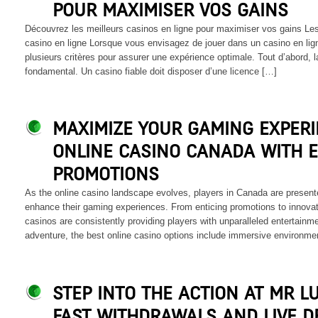
POUR MAXIMISER VOS GAINS
Découvrez les meilleurs casinos en ligne pour maximiser vos gains Les 
casino en ligne Lorsque vous envisagez de jouer dans un casino en ligne
plusieurs critères pour assurer une expérience optimale. Tout d’abord, 
fondamental. Un casino fiable doit disposer d’une licence […]
MAXIMIZE YOUR GAMING EXPERI
ONLINE CASINO CANADA WITH E
PROMOTIONS
As the online casino landscape evolves, players in Canada are presented
enhance their gaming experiences. From enticing promotions to innovat
casinos are consistently providing players with unparalleled entertainm
adventure, the best online casino options include immersive environm
STEP INTO THE ACTION AT MR L
FAST WITHDRAWALS AND LIVE D