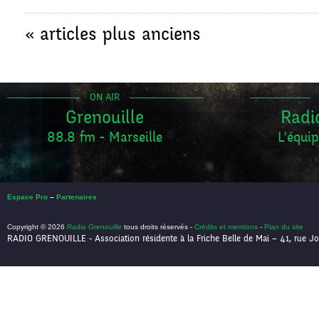
« articles plus anciens
ON AIR
Grenouille
Radi
88.8 fm - Marseille
L'équip
Espace Pro
–
Partenaires
Copyright © 2026
Radio Grenouille
tous droits réservés -
Crédits et mentions
-
Plan du site
RADIO GRENOUILLE - Association résidente à la Friche Belle de Mai – 41, rue Jo