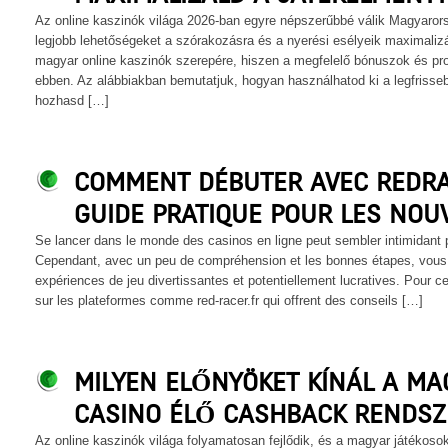
Az online kaszinók világa 2026-ban egyre népszerűbbé válik Magyaror
legjobb lehetőségeket a szórakozásra és a nyerési esélyeik maximalizál
magyar online kaszinók szerepére, hiszen a megfelelő bónuszok és pro
ebben. Az alábbiakban bemutatjuk, hogyan használhatod ki a legfrisseb
hozhasd […]
COMMENT DÉBUTER AVEC REDRA
GUIDE PRATIQUE POUR LES NO
Se lancer dans le monde des casinos en ligne peut sembler intimidant 
Cependant, avec un peu de compréhension et les bonnes étapes, vous
expériences de jeu divertissantes et potentiellement lucratives. Pour cel
sur les plateformes comme red-racer.fr qui offrent des conseils […]
MILYEN ELŐNYÖKET KÍNÁL A MA
CASINO ÉLŐ CASHBACK RENDSZ
Az online kaszinók világa folyamatosan fejlődik, és a magyar játéko