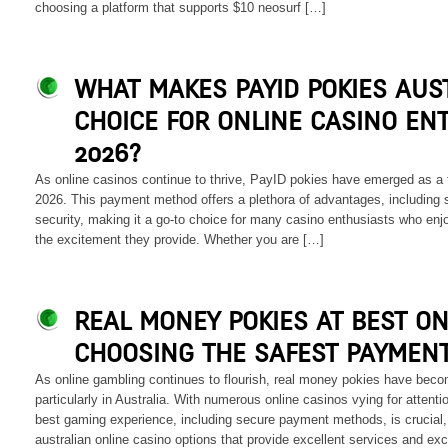
choosing a platform that supports $10 neosurf […]
WHAT MAKES PAYID POKIES AUS
CHOICE FOR ONLINE CASINO EN
2026?
As online casinos continue to thrive, PayID pokies have emerged as a f
2026. This payment method offers a plethora of advantages, including 
security, making it a go-to choice for many casino enthusiasts who enjo
the excitement they provide. Whether you are […]
REAL MONEY POKIES AT BEST ON
CHOOSING THE SAFEST PAYMEN
As online gambling continues to flourish, real money pokies have becom
particularly in Australia. With numerous online casinos vying for attent
best gaming experience, including secure payment methods, is crucial,
australian online casino options that provide excellent services and ex