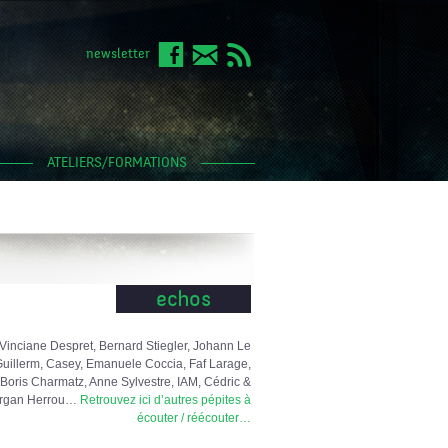
newsletter
ATELIERS/FORMATIONS
echos
Vinciane Despret, Bernard Stiegler, Johann Le
uillerm, Casey, Emanuele Coccia, Faf Larage,
Boris Charmatz, Anne Sylvestre, IAM, Cédric &
rgan Herrou…
Retrouvez ici d’autres pépites à
écouter / réécouter…