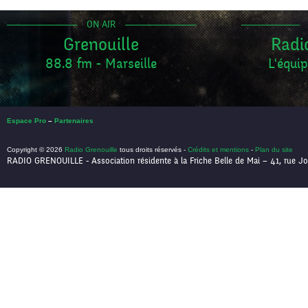
ON AIR
Grenouille
Radi
88.8 fm - Marseille
L'équip
Espace Pro
–
Partenaires
Copyright © 2026
Radio Grenouille
tous droits réservés -
Crédits et mentions
-
Plan du site
RADIO GRENOUILLE - Association résidente à la Friche Belle de Mai – 41, rue Jo