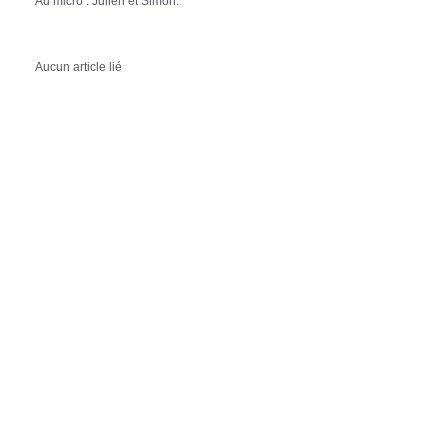
Au micro : Julien et Simon.
Aucun article lié