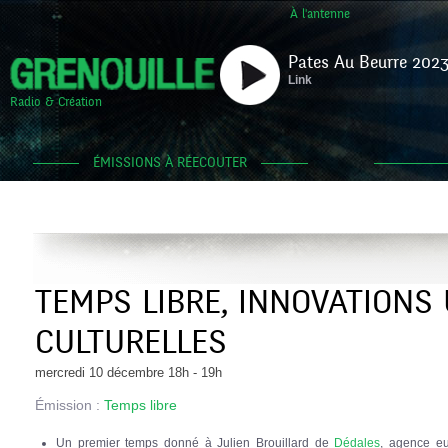
À l'antenne
Pates Au Beurre 2023
Link
Radio & Création
ÉMISSIONS À RÉECOUTER
TEMPS LIBRE, INNOVATIONS
CULTURELLES
mercredi 10 décembre 18h - 19h
Émission :
Temps libre
Un premier temps donné à Julien Brouillard de
Dédales
, agence eu