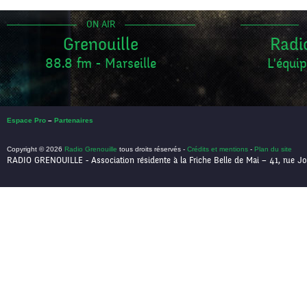
ON AIR
Grenouille
Radi
88.8 fm - Marseille
L'équip
Espace Pro
–
Partenaires
Copyright © 2026
Radio Grenouille
tous droits réservés -
Crédits et mentions
-
Plan du site
RADIO GRENOUILLE - Association résidente à la Friche Belle de Mai – 41, rue Jo