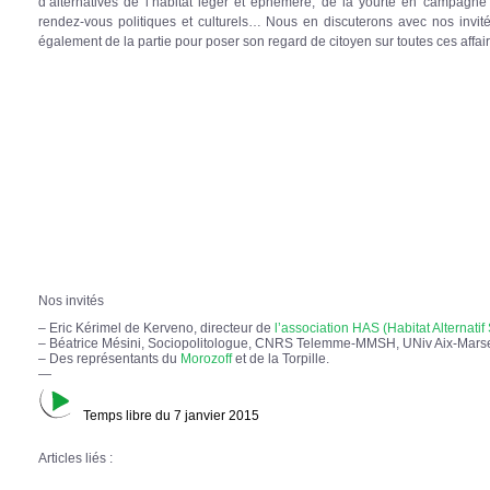
d’alternatives de l’habitat léger et éphémère, de la yourte en campagn
rendez-vous politiques et culturels… Nous en discuterons avec nos invit
également de la partie pour poser son regard de citoyen sur toutes ces affa
Nos invités
– Eric Kérimel de Kerveno, directeur de
l’association HAS (Habitat Alternatif 
– Béatrice Mésini, Sociopolitologue, CNRS Telemme-MMSH, UNiv Aix-Marse
– Des représentants du
Morozoff
et de la Torpille.
—
Temps libre du 7 janvier 2015
Articles liés :