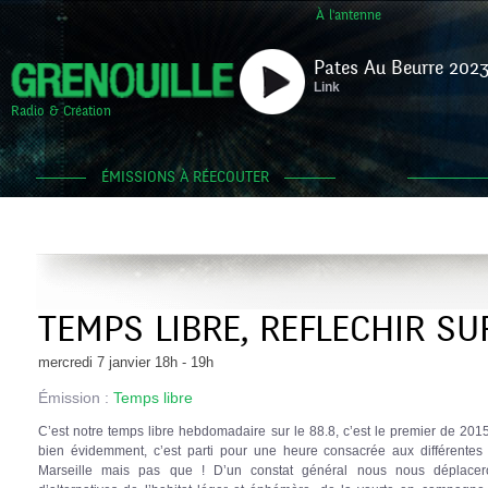
À l'antenne
Pates Au Beurre 2023
Link
Radio & Création
ÉMISSIONS À RÉECOUTER
TEMPS LIBRE, REFLECHIR SU
mercredi 7 janvier 18h - 19h
Émission :
Temps libre
C’est notre temps libre hebdomadaire sur le 88.8, c’est le premier de 20
bien évidemment, c’est parti pour une heure consacrée aux différente
Marseille mais pas que ! D’un constat général nous nous déplacer