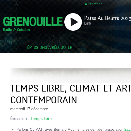
À l'antenne
Pates Au Beurre 2023
Link
Radio & Création
ÉMISSIONS À RÉECOUTER
TEMPS LIBRE, CLIMAT ET AR
CONTEMPORAIN
mercredi 17 décembre
Émission :
Temps libre
Parlons CLIMAT : avec Bernard Mounier, président de l’association
Eau