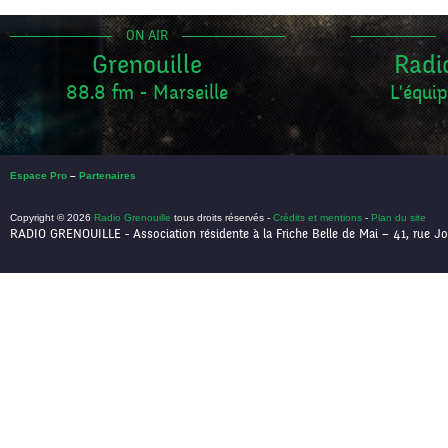
ON AIR
Grenouille
Radi
88.8 fm - Marseille
L'équip
Espace Pro
–
Partenaires
Copyright © 2026
Radio Grenouille
tous droits réservés -
Crédits et mentions
-
Plan du site
RADIO GRENOUILLE - Association résidente à la Friche Belle de Mai – 41, rue Jo