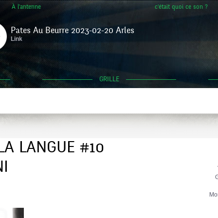
À l'antenne
c'était quoi ce son ?
Pates Au Beurre 2023-02-20 Arles
Link
GRILLE
LA LANGUE #10
NI
G
Mo