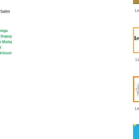
Le
Salini
longa
e Dupuy
o Matta
t
Brisset
Le
Le