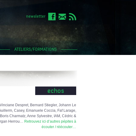
newsletter
ATELIERS/FORMATIONS
echos
Vinciane Despret, Bernard Stiegler, Johann Le
uillerm, Casey, Emanuele Coccia, Faf Larage,
Boris Charmatz, Anne Sylvestre, IAM, Cédric &
rgan Herrou…
Retrouvez ici d’autres pépites à
écouter / réécouter…