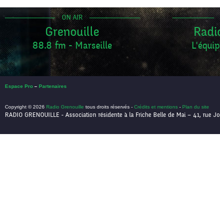
ON AIR
Grenouille
Radi
88.8 fm - Marseille
L'équip
Espace Pro
–
Partenaires
Copyright © 2026
Radio Grenouille
tous droits réservés -
Crédits et mentions
-
Plan du site
RADIO GRENOUILLE - Association résidente à la Friche Belle de Mai – 41, rue Jo