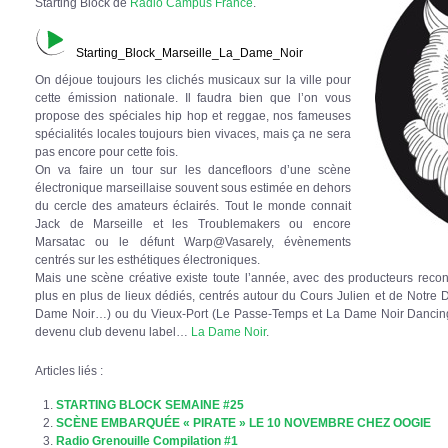
Starting Block de
Radio Campus France
.
Starting_Block_Marseille_La_Dame_Noir
On déjoue toujours les clichés musicaux sur la ville pour
cette émission nationale. Il faudra bien que l’on vous
propose des spéciales hip hop et reggae, nos fameuses
spécialités locales toujours bien vivaces, mais ça ne sera
pas encore pour cette fois.
On va faire un tour sur les dancefloors d’une scène
électronique marseillaise souvent sous estimée en dehors
du cercle des amateurs éclairés. Tout le monde connait
Jack de Marseille et les Troublemakers ou encore
Marsatac ou le défunt Warp@Vasarely, évènements
centrés sur les esthétiques électroniques.
Mais une scène créative existe toute l’année, avec des producteurs rec
plus en plus de lieux dédiés, centrés autour du Cours Julien et de Notr
Dame Noir…) ou du Vieux-Port (Le Passe-Temps et La Dame Noir Dancing). F
devenu club devenu label…
La Dame Noir
.
Articles liés :
STARTING BLOCK SEMAINE #25
SCÈNE EMBARQUÉE « PIRATE » LE 10 NOVEMBRE CHEZ OOGIE
Radio Grenouille Compilation #1