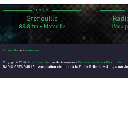
ON AIR
Grenouille
Radi
88.8 fm - Marseille
L'équip
Espace Pro
–
Partenaires
Copyright © 2026
Radio Grenouille
tous droits réservés -
Crédits et mentions
-
Plan du site
RADIO GRENOUILLE - Association résidente à la Friche Belle de Mai – 41, rue Jo