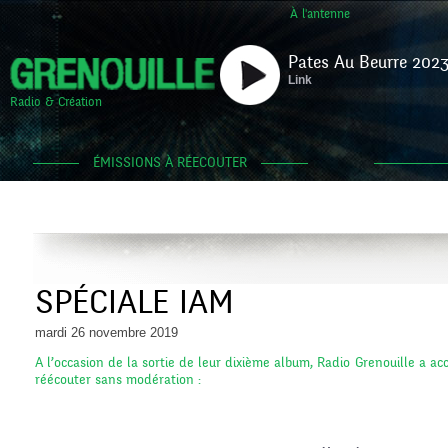
À l'antenne
Pates Au Beurre 2023
Link
Radio & Création
ÉMISSIONS À RÉECOUTER
SPÉCIALE IAM
mardi 26 novembre 2019
A l’occasion de la sortie de leur dixième album, Radio Grenouille a ac
réécouter sans modération :