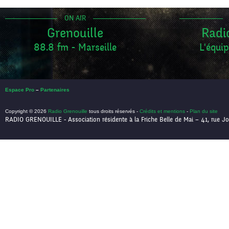
ON AIR
Grenouille
Radi
88.8 fm - Marseille
L'équip
Espace Pro
–
Partenaires
Copyright © 2026
Radio Grenouille
tous droits réservés -
Crédits et mentions
-
Plan du site
RADIO GRENOUILLE - Association résidente à la Friche Belle de Mai – 41, rue Jo