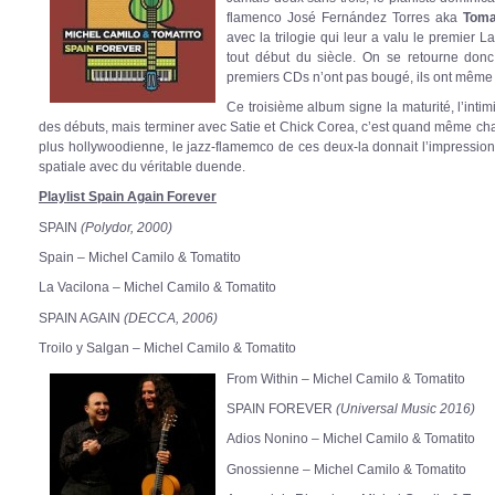
flamenco José Fernández Torres
aka
Toma
avec la trilogie qui leur a valu le premier 
tout début du siècle. On se retourne donc
premiers CDs n’ont pas bougé, ils ont même p
Ce troisième album signe la maturité, l’inti
des débuts, mais terminer avec Satie et Chick Corea, c’est quand même ch
plus hollywoodienne, le jazz-flamemco de ces deux-la donnait l’impression 
spatiale avec du véritable duende.
Playlist Spain Again Forever
SPAIN
(Polydor, 2000)
Spain – Michel Camilo & Tomatito
La Vacilona – Michel Camilo & Tomatito
SPAIN AGAIN
(DECCA, 2006)
Troilo y Salgan – Michel Camilo & Tomatito
From Within – Michel Camilo & Tomatito
SPAIN FOREVER
(Universal Music 2016)
Adios Nonino – Michel Camilo & Tomatito
Gnossienne – Michel Camilo & Tomatito