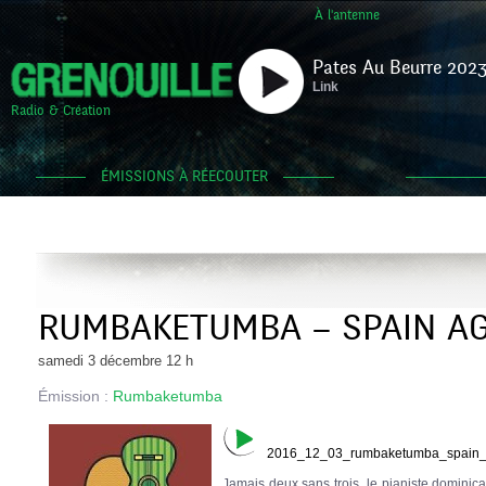
À l'antenne
Pates Au Beurre 2023
Link
Radio & Création
ÉMISSIONS À RÉECOUTER
RUMBAKETUMBA – SPAIN AG
samedi 3 décembre 12 h
Émission :
Rumbaketumba
2016_12_03_rumbaketumba_spain_a
Jamais deux sans trois, le pianiste dominic