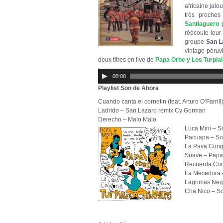
africaine jal
très proches
Santiaguero
p
réécoute leur
groupe
San L
vintage péruv
deux titres en live de
Papa Orbe y Los Turpia
Lecteur
00:00
audio
Playlist Son de Ahora
Cuando canta el cornetin (feat. Arturo O’Farril
Ladrido – San Lazaro remix Cy Gorman
Derecho – Malo Malo
Luca Mini – 
Pacuapa – So
La Pava Cong
Suave – Papa
Recuerda Cor
La Mecedora 
Lagrimas Negr
Cha Nico – S