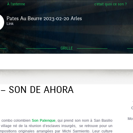
À l'antenne
c'était quoi ce son ?
Pates Au Beurre 2023-02-20 Arles
Link
GRILLE
– SON DE AHORA
G
Mo
e combo colombien
Son Palenque
, qui prend son nom à San Basilio
village né de la réunion d’esclaves insurgés, se retrouve pour un
positions originales arrangées par Michi Sarmiento. Leur culture