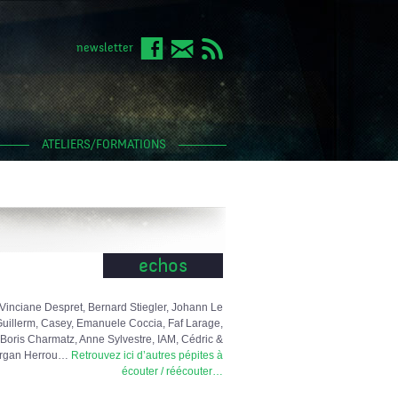
newsletter
ATELIERS/FORMATIONS
echos
Vinciane Despret, Bernard Stiegler, Johann Le
uillerm, Casey, Emanuele Coccia, Faf Larage,
Boris Charmatz, Anne Sylvestre, IAM, Cédric &
rgan Herrou…
Retrouvez ici d’autres pépites à
écouter / réécouter…