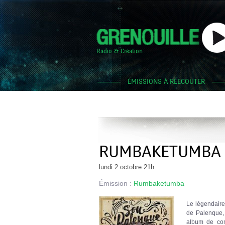
Radio & Création
ÉMISSIONS À RÉECOUTER
RUMBAKETUMBA 
lundi 2 octobre 21h
Émission :
Rumbaketumba
Le légendair
de Palenque, 
album de com