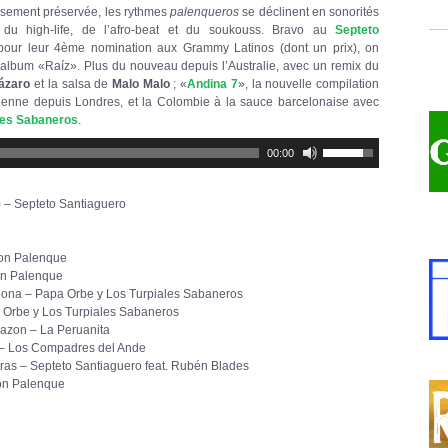
ousement préservée, les rythmes
palenqueros
se déclinent en sonorités
 du high-life, de l’afro-beat et du soukouss. Bravo au
Septeto
our leur 4ème nomination aux Grammy Latinos (dont un prix), on
 album «Raíz». Plus du nouveau depuis l’Australie, avec un remix du
ázaro
et la salsa de
Malo Malo
; «
Andina 7
», la nouvelle compilation
ienne depuis Londres, et la Colombie à la sauce barcelonaise avec
les Sabaneros
.
Utilisez
00:00
les
flèches
haut/bas
pour
l) – Septeto Santiaguero
augmenter
ou
diminuer
le
Son Palenque
volume.
n Palenque
ona – Papa Orbe y Los Turpiales Sabaneros
 Orbe y Los Turpiales Sabaneros
azon – La Peruanita
– Los Compadres del Ande
as – Septeto Santiaguero feat. Rubén Blades
on Palenque