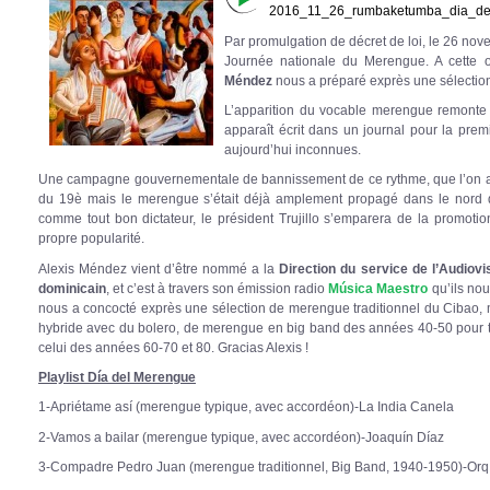
2016_11_26_rumbaketumba_dia_de
Par promulgation de décret de loi, le 26 no
Journée nationale du Merengue. A cette 
Méndez
nous a préparé exprès une sélectio
L’apparition du vocable merengue remonte o
apparaît écrit dans un journal pour la premi
aujourd’hui inconnues.
Une campagne gouvernementale de bannissement de ce rythme, que l’on asso
du 19è mais le merengue s’était déjà amplement propagé dans le nord de
comme tout bon dictateur, le président Trujillo s’emparera de la promotion
propre popularité.
Alexis Méndez vient d’être nommé a la
Direction du service de l’Audiovi
dominicain
, et c’est à travers son émission radio
Música Maestro
qu’ils nous
nous a concocté exprès une sélection de merengue traditionnel du Cibao
hybride avec du bolero, de merengue en big band des années 40-50 pour 
celui des années 60-70 et 80. Gracias Alexis !
Playlist Día del Merengue
1-Apriétame así (merengue typique, avec accordéon)-La India Canela
2-Vamos a bailar (merengue typique, avec accordéon)-Joaquín Díaz
3-Compadre Pedro Juan (merengue traditionnel, Big Band, 1940-1950)-Orq.