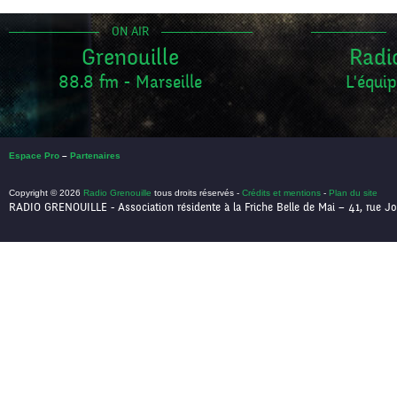
ON AIR
Grenouille
Radi
88.8 fm - Marseille
L'équip
Espace Pro
–
Partenaires
Copyright © 2026
Radio Grenouille
tous droits réservés -
Crédits et mentions
-
Plan du site
RADIO GRENOUILLE - Association résidente à la Friche Belle de Mai – 41, rue Jo