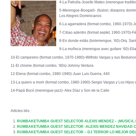
4-La Patrulla-Joseíto Mateo (merengue traditi
5-Merengue-Boogaló- (fusion; diaspora domini
Los Alegres Dominicanos
6-La agarradera (format combo, 1960-1970)-J
7-Cibao adentro (format septet, 1960-1970)-Fé
8-En donde estás (bolemengue, ‘60)-Orq. Sant
9-La muñeca (merengue avec guitare ‘60)-El
10-El campesino (format combo, 1970-1980)-Wilfrido Vargas y sus Beduino
11-El chisme (format combo, ‘80s)-Johnny Ventura
12-Elena (format combo, 1980-1990)-Juan Luis Guerra, 440
13-La quiero a morir (format combo, 1980-1990)-Sergio Vargas y Los Hijos 
14-Papá Bocó (merengue-jazz)- Alex Díaz y Son de la Calle
Articles liés :
RUMBAKETUMBA GUEST SELECTOR ALEXIS MENDEZ – ¡MUSICA,
RUMBAKETUMBA GUEST SELECTOR -ALEXIS MENDEZ NAVIDAD 
RUMBAKETUMBA GUEST SELECTOR – DJ TERROR LO MEJOR DE