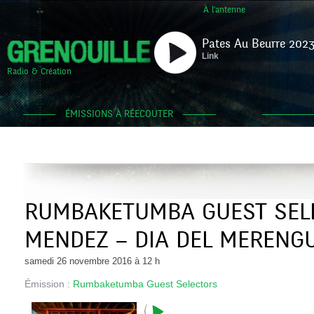
À l'antenne
Pates Au Beurre 2023
Link
Radio & Création
ÉMISSIONS À RÉECOUTER
RUMBAKETUMBA GUEST SELE
MENDEZ – DIA DEL MERENG
samedi 26 novembre 2016 à 12 h
Émission :
Rumbaketumba Guest Selectors