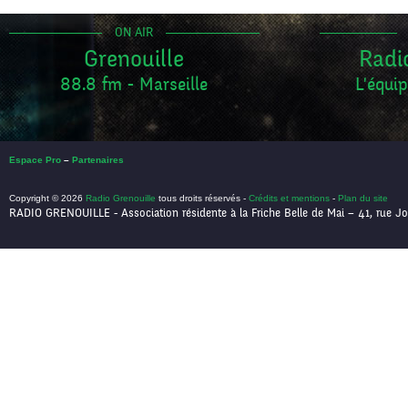
ON AIR
Grenouille
Radi
88.8 fm - Marseille
L'équip
Espace Pro
–
Partenaires
Copyright © 2026
Radio Grenouille
tous droits réservés -
Crédits et mentions
-
Plan du site
RADIO GRENOUILLE - Association résidente à la Friche Belle de Mai – 41, rue Jo