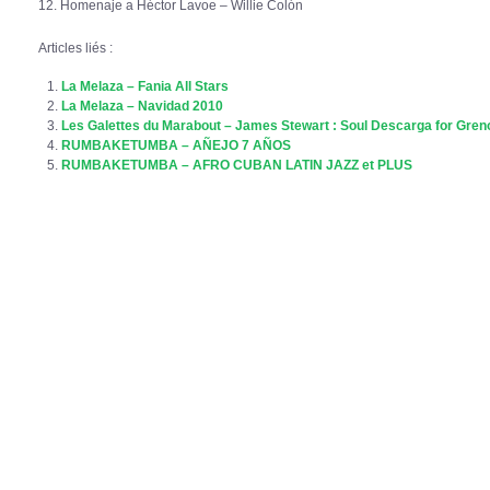
12. Homenaje a Héctor Lavoe – Willie Colón
Articles liés :
La Melaza – Fania All Stars
La Melaza – Navidad 2010
Les Galettes du Marabout – James Stewart : Soul Descarga for Greno
RUMBAKETUMBA – AÑEJO 7 AÑOS
RUMBAKETUMBA – AFRO CUBAN LATIN JAZZ et PLUS