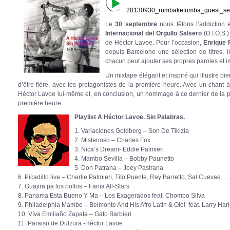
20130930_rumbaketumba_guest_sel
Le
30 septembre
nous fêtons l’addiction e
Internacional del Orgullo Salsero
(D.I.O.S.
de Héctor Lavoe. Pour l’occasion,
Enrique 
depuis Barcelone une sélection de titres, 
chacun peut ajouter ses propres paroles et i
Un mixtape élégant et inspiré qui illustre bi
d’être fière, avec les protagonistes de la première heure. Avec un chant à
Héctor Lavoe lui-même et, en conclusion, un hommage à ce dernier de la p
première heure.
Playlist A Héctor Lavoe. Sin Palabras.
1. Variaciones Goldberg – Son De Tikizia
2. Misterioso – Charles Fox
3. Nica’s Dream- Eddie Palmieri
4. Mambo Sevilla – Bobby Paunetto
5. Don Patrana – Joey Pastrana
6. Picadillo live – Charlie Palmieri, Tito Puente, Ray Barretto, Sal Cuevas, …
7. Guajira pa los pollos – Fania All-Stars
8. Panama Esta Bueno Y Ma – Los Exagerados feat. Chombo Silva
9. Philadelphia Mambo – Belmonte And His Afro Latin & Olé! feat. Larry Har
10. Víva Emiliaño Zapata – Gato Barbieri
11. Paraiso de Dulzura -Héctor Lavoe