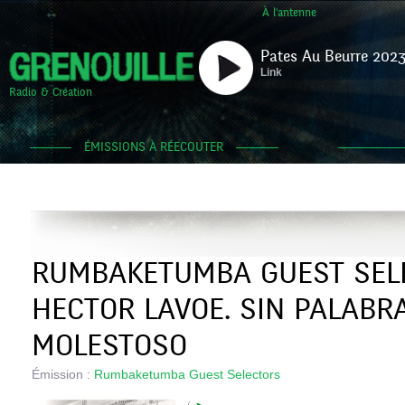
À l'antenne
Pates Au Beurre 2023
Link
Radio & Création
ÉMISSIONS À RÉECOUTER
RUMBAKETUMBA GUEST SELE
HECTOR LAVOE. SIN PALABRA
MOLESTOSO
Émission :
Rumbaketumba Guest Selectors