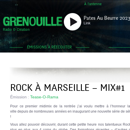
À l'antenne
Pates Au Beurre 2023
Link
Radio & Création
ÉMISSIONS À RÉECOUTER
ROCK À MARSEILLE – MIX#1
Émission :
Tease-O-Rama
Pour ce premier midimix de la rentrée j’ai voulu mettre à l’honneur la
ville depuis de nombreuses années en inaugurant une nouvelle série de sé
!
Vous allez pouvoir découvrir, durant cette petite heure nos talentueux Roc
plus en plus aux 4 coins du globe. Des formations récentes – d’autres 