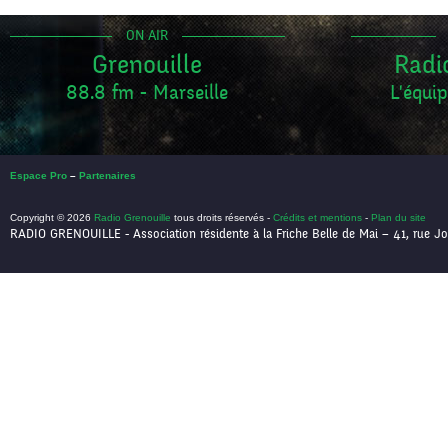
ON AIR
Grenouille
Radi
88.8 fm - Marseille
L'équip
Espace Pro
–
Partenaires
Copyright © 2026
Radio Grenouille
tous droits réservés -
Crédits et mentions
-
Plan du site
RADIO GRENOUILLE - Association résidente à la Friche Belle de Mai – 41, rue Jo