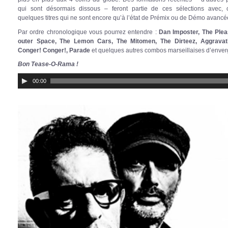
qui sont désormais dissous – feront partie de ces sélections avec, 
quelques titres qui ne sont encore qu’à l’état de Prémix ou de Démo avancée
Par ordre chronologique vous pourrez entendre :
Dan Imposter, The Ple
outer Space, The Lemon Cars, The Mitomen, The Dirteez, Aggravatio
Conger! Conger!, Parade
et quelques autres combos marseillaises d’enverg
Bon Tease-O-Rama !
Lecteur
00:00
audio