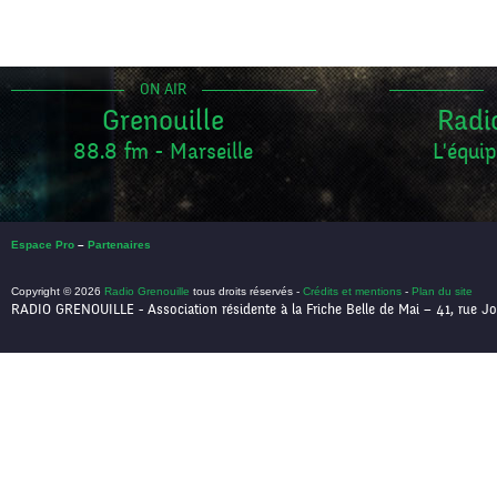
ON AIR
Grenouille
Radi
88.8 fm - Marseille
L'équip
Espace Pro
–
Partenaires
Copyright © 2026
Radio Grenouille
tous droits réservés -
Crédits et mentions
-
Plan du site
RADIO GRENOUILLE - Association résidente à la Friche Belle de Mai – 41, rue Jo