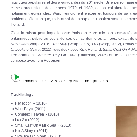
e
musiques populaires et des avant-gardes du 20
siècle. Si le personnage 
et ses productions des années 1970 et 1980, ou sa collaboration av
notamment édités chez Warp, témoignent encore et toujours de sa créa
ambient et électronique, mais aussi de la pop et du spoken word, notamment
Holland.
C’est la raison pour laquelle cette émission et ce mix sont consacrés au
britannique, publié au cours de ces quinze dernières années, extrait 
Reflection
(Warp, 2016),
The Ship
(Warp, 2016),
Lux
(Warp, 2012),
Drums B
Of Looking
(Warp, 2011), tous deux avec Rick Holland,
Small Craft On A Mi
Leo Abrahams,
Another Day On Earth
(Universal, 2005) ou le plus réce
composé avec Tom Rogerson.
Radiomentale – 21st Century Brian Eno – jan 2018
Tracklisting :
-« Reflection » (2016)
-« West Bay » (2011)
-« Complex Heaven » (2010)
-« Lux 2 » (2012)
-« Small Craf On A Milk Sea » (2010)
-« Not A Story » (2011)
-« Slow Ice Old Moon » (2010)