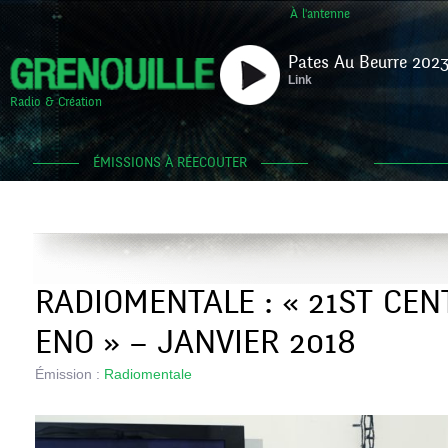
À l'antenne
Pates Au Beurre 2023
Link
Radio & Création
ÉMISSIONS À RÉECOUTER
RADIOMENTALE : « 21ST CEN
ENO » – JANVIER 2018
Émission :
Radiomentale