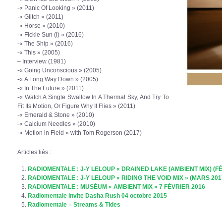
-« Panic Of Looking » (2011)
-« Glitch » (2011)
-« Horse » (2010)
-« Fickle Sun (i) » (2016)
-« The Ship » (2016)
-« This » (2005)
– Interview (1981)
-« Going Unconscious » (2005)
-« A Long Way Down » (2005)
-« In The Future » (2011)
-« Watch A Single Swallow In A Thermal Sky, And Try To
Fit Its Motion, Or Figure Why It Flies » (2011)
-« Emerald & Stone » (2010)
-« Calcium Needles » (2010)
-« Motion in Field » with Tom Rogerson (2017)
Articles liés :
RADIOMENTALE : J-Y LELOUP « DRAINED LAKE (AMBIENT MIX) (FÉ
RADIOMENTALE : J-Y LELOUP « RIDING THE VOID MIX » (MARS 201
RADIOMENTALE : MUSÉUM « AMBIENT MIX » 7 FÉVRIER 2016
Radiomentale invite Dasha Rush 04 octobre 2015
Radiomentale – Streams & Tides