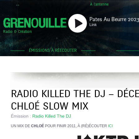
À l'antenne
Pates Au Beurre 2023
Link
Radio & Création
ÉMISSIONS À RÉECOUTER
RADIO KILLED THE DJ – DÉC
CHLOÉ SLOW MIX
Émission :
Radio Killed The DJ
UN MIX DE
CHLOÉ
POUR FINIR 2011, À (RÉ)ÉCOUTER
ICI