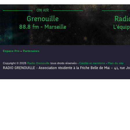
ON AIR
Grenouille
Radi
88.8 fm - Marseille
L'équip
Espace Pro
–
Partenaires
Copyright © 2026
Radio Grenouille
tous droits réservés -
Crédits et mentions
-
Plan du site
RADIO GRENOUILLE - Association résidente à la Friche Belle de Mai – 41, rue Jo