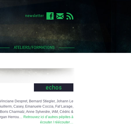
newsletter
ATELIERS/FORMATIONS
echos
Vinciane Despret, Bernard Stiegler, Johann Le
uillerm, Casey, Emanuele Coccia, Faf Larage,
Boris Charmatz, Anne Sylvestre, IAM, Cédric &
rgan Herrou…
Retrouvez ici d’autres pépites à
écouter / réécouter…