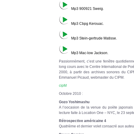
Mp3 900921 Sweig.
Mp3 Cbpg Kerouac.
Mp3 Stein-gertrude Matisse.
Mp3 Mac-low Jackson.
Passionnément, c’est une fenêtre quotidienne
long cours avec le Centre International de Po
2000, à partir des archives sonores du CIP
Emmanuel Picaud, webmaster du CIPM.
cipM
Octobre 2010 :
Gozo Yoshimashu
A l’oocasion de la venue du poète japonais au
lecture faite à Location One – NYC, le 23 sep
Rétrospective américaine 4
Quatrième et dernier volet consacré aux aute