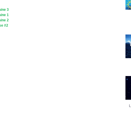
ine 3
ine 1
ine 2
se #2
L