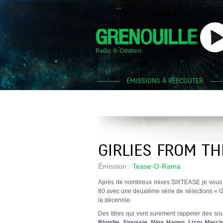
Radio & Création
ÉMISSIONS À RÉECOUTER
GIRLIES FROM TH
Émission :
Tease-O-Rama
Après de nombreux mixes SIXTEASE je vous pr
80 avec une deuxième série de sélections « Gi
la décennie.
Des titres qui vont surement rappeler des sou
Blondie, Siouxsie, Nina Hagen, Lizzy Merci