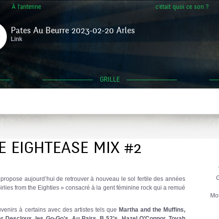
À l'antenne
c'était quoi ce son ?
Pates Au Beurre 2023-02-20 Arles
Link
GRILLE
E EIGHTEASE MIX #2
G
opose aujourd’hui de retrouver à nouveau le sol fertile des années
rlies from the Eighties » consacré à la gent féminine rock qui a remué
Mo
venirs à certains avec des artistes tels que
Martha and the Muffins,
er Descloux, les Go-Go’s, Au Pairs, B 52’s, Hazel O’Connor, Toyah