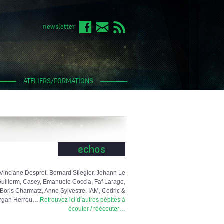
newsletter
ATELIERS/FORMATIONS
echos
Vinciane Despret, Bernard Stiegler, Johann Le
uillerm, Casey, Emanuele Coccia, Faf Larage,
Boris Charmatz, Anne Sylvestre, IAM, Cédric &
rgan Herrou…
Retrouvez ici d’autres pépites à
écouter / réécouter…