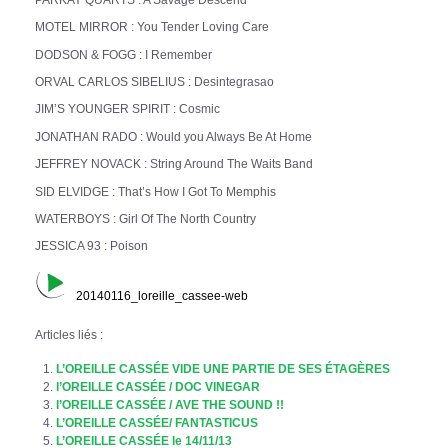
MOTEL MIRROR : You Tender Loving Care
DODSON & FOGG : I Remember
ORVAL CARLOS SIBELIUS : Desintegrasao
JIM’S YOUNGER SPIRIT : Cosmic
JONATHAN RADO : Would you Always Be At Home
JEFFREY NOVACK : String Around The Waits Band
SID ELVIDGE : That’s How I Got To Memphis
WATERBOYS : Girl Of The North Country
JESSICA 93 : Poison
20140116_loreille_cassee-web
Articles liés :
L’OREILLE CASSÉE VIDE UNE PARTIE DE SES ÉTAGÈRES
l’OREILLE CASSÉE / DOC VINEGAR
l’OREILLE CASSÉE / AVE THE SOUND !!
L’OREILLE CASSÉE/ FANTASTICUS
L’OREILLE CASSÉE le 14/11/13