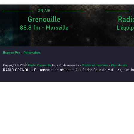
ON AIR
Grenouille
Radi
88.8 fm - Marseille
L'équip
Espace Pro
–
Partenaires
Copyright © 2026
Radio Grenouille
tous droits réservés -
Crédits et mentions
-
Plan du site
RADIO GRENOUILLE - Association résidente à la Friche Belle de Mai – 41, rue Jo