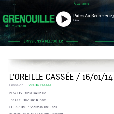
À l'antenne
Pates Au Beurre 2023
Link
Radio & Création
ÉMISSIONS À RÉECOUTER
L’OREILLE CASSÉE / 16/01/14
Émission :
L'oreille cassée
PLAY LIST sur la Route De…
The GO : I’m A Dot In Place
CHEAP TIME : Sparks In The Chair
PARKAY QUARTS : A Savage Descend