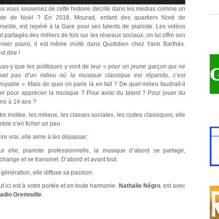
flèches
us vous souvenez de cette histoire décrite dans les médias comme un
haut/bas
nte de Noël ? En 2018, Mourad, enfant des quartiers Nord de
pour
seille, est repéré à la Gare pour ses talents de pianiste. Les vidéos
augmenter
ou
t partagés des milliers de fois sur les réseaux sociaux, on lui offre son
diminuer
emier piano, il est même invité dans Quotidien chez Yann Barthès.
le
st dire !
volume.
vas-y que les politiques y vont de leur
« pour un jeune garçon qui ne
nait pas d’un milieu où la musique classique est répandu, c’est
royable »
. Mais de quoi on parle là en fait ? De quel milieu faudrait-il
ir pour apprécier la musique ? Pour avoir du talent ? Pour jouer du
ano à 14 ans ?
re invitée, les milieux, les classes sociales, les codes classiques, elle
ble s’en ficher un peu.
ire vrai, elle aime à les dépasser.
ur elle, pianiste professionnelle, la musique d’abord se partage,
change et se transmet. D’abord et avant tout.
génération, elle diffuse sa passion.
 ici est à votre portée et en toute harmonie.
Nathalie Négro
, est avec
adio Grenouille
.