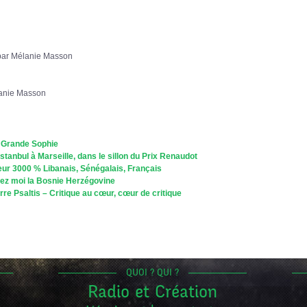
par Mélanie Masson
lanie Masson
a Grande Sophie
Istanbul à Marseille, dans le sillon du Prix Renaudot
eur 3000 % Libanais, Sénégalais, Français
quez moi la Bosnie Herzégovine
rre Psaltis – Critique au cœur, cœur de critique
QUOI ? QUI ?
Radio et Création