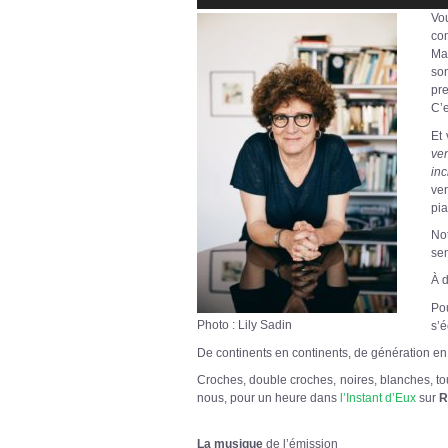
Vo
co
Mar
son
pr
C’e
Et 
ve
inc
ven
pi
Not
sem
À d
Po
Photo : Lily Sadin
s’é
De continents en continents, de génération en 
Croches, double croches, noires, blanches, tout
nous, pour un heure dans
l’Instant d’Eux
sur
R
La musique
de l’émission