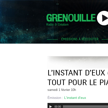
Radio & Création
ÉMISSIONS À RÉECOUTER
L’INSTANT D’EUX
TOUT POUR LE P
samedi 1 février 10h
Émission :
L'instant d'eux
Lecteur
00:00
audio