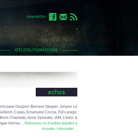
newsletter
ATELIERS/FORMATIONS
echos
Vinciane Despret, Bernard Stiegler, Johann Le
uillerm, Casey, Emanuele Coccia, Faf Larage,
Boris Charmatz, Anne Sylvestre, IAM, Cédric &
rgan Herrou…
Retrouvez ici d’autres pépites à
écouter / réécouter…