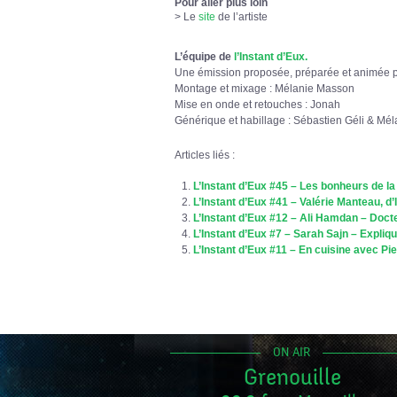
Pour aller plus loin
> Le
site
de l’artiste
L’équipe de
l’Instant d’Eux.
Une émission proposée, préparée et animée 
Montage et mixage : Mélanie Masson
Mise en onde et retouches : Jonah
Générique et habillage : Sébastien Géli & Mé
Articles liés :
L’Instant d’Eux #45 – Les bonheurs de l
L’Instant d’Eux #41 – Valérie Manteau, d’
L’Instant d’Eux #12 – Ali Hamdan – Doct
L’Instant d’Eux #7 – Sarah Sajn – Expli
L’Instant d’Eux #11 – En cuisine avec Pie
ON AIR
Grenouille