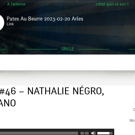
À l'antenne
c'était quoi ce son ?
Pates Au Beurre 2023-02-20 Arles
Link
GRILLE
 #46 – NATHALIE NÉGRO,
IANO
G
Mo
Utilisez
00:00
les