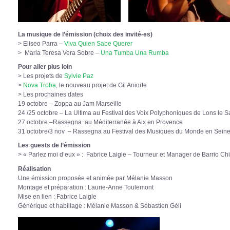
La musique de l’émission (choix des invité-es)
> Eliseo Parra –
Viva Quien Sabe Querer
> Maria Teresa Vera Sobre –
Una Tumba Una Rumba
Pour aller plus loin
> Les projets de
Sylvie Paz
>
Nova Troba
, le nouveau projet de Gil Aniorte
> Les prochaines dates
19 octobre – Zoppa au Jam Marseille
24 /25 octobre – La Ultima au Festival des Voix Polyphoniques de Lons le S
27 octobre –Rassegna au Méditerranée à Aix en Provence
31 octobre/3 nov – Rassegna au Festival des Musiques du Monde en Seine 
Les guests de l’émission
> « Parlez moi d’eux » : Fabrice Laigle – Tourneur et Manager de Barrio Ch
Réalisation
Une émission proposée et animée par Mélanie Masson
Montage et préparation : Laurie-Anne Toulemont
Mise en lien : Fabrice Laigle
Générique et habillage : Mélanie Masson & Sébastien Géli