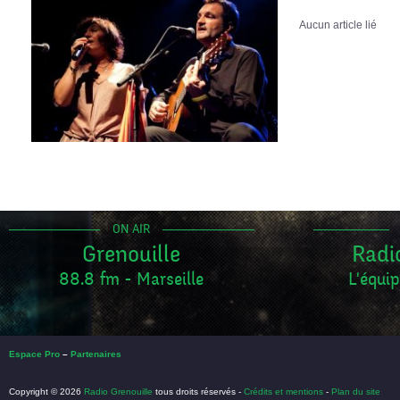
Aucun article lié
ON AIR
Grenouille
Radi
88.8 fm - Marseille
L'équip
Espace Pro
–
Partenaires
Copyright © 2026
Radio Grenouille
tous droits réservés -
Crédits et mentions
-
Plan du site