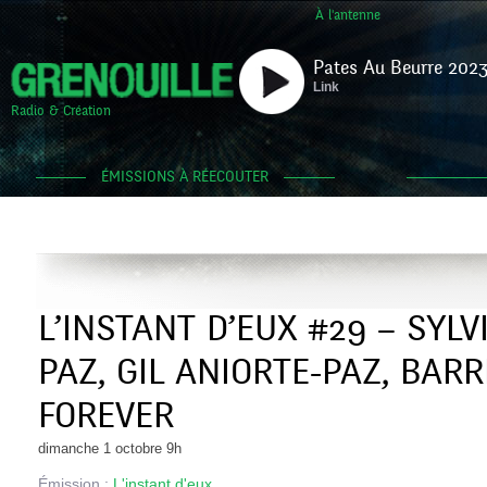
À l'antenne
Pates Au Beurre 2023
Link
Radio & Création
ÉMISSIONS À RÉECOUTER
L’INSTANT D’EUX #29 – SYLV
PAZ, GIL ANIORTE-PAZ, BAR
FOREVER
dimanche 1 octobre 9h
Émission :
L'instant d'eux