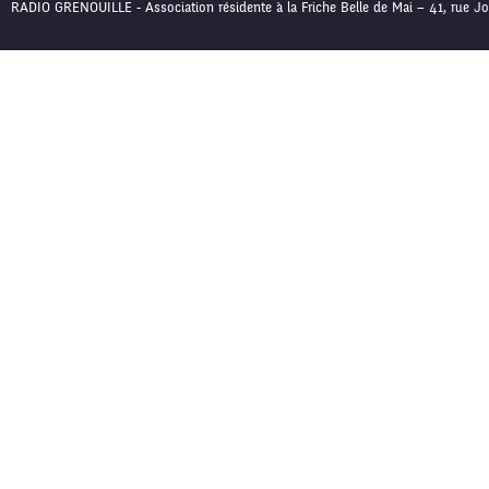
RADIO GRENOUILLE - Association résidente à la Friche Belle de Mai – 41, rue Jo