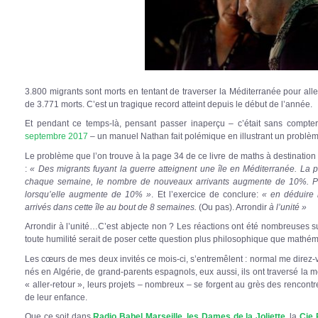
3.800 migrants sont morts en tentant de traverser la Méditerranée pour alle
de 3.771 morts. C’est un tragique record atteint depuis le début de l’année.
Et pendant ce temps-là, pensant passer inaperçu – c’était sans compter
septembre 2017
– un manuel Nathan fait polémique en illustrant un probl
Le problème que l’on trouve à la page 34 de ce livre de maths à destinatio
:
« Des migrants fuyant la guerre atteignent une île en Méditerranée. La p
chaque semaine, le nombre de nouveaux arrivants augmente de 10%. Par
lorsqu’elle augmente de 10% »
. Et l’exercice de conclure:
« en déduire 
arrivés dans cette île au bout de 8 semaines.
(Ou pas). Arrondir
à l’unité »
Arrondir à l’unité…C’est abjecte non ? Les réactions ont été nombreuses su
toute humilité serait de poser cette question plus philosophique que mathém
Les cœurs de mes deux invités ce mois-ci, s’entremêlent : normal me direz-vo
nés en Algérie, de grand-parents espagnols, eux aussi, ils ont traversé la
« aller-retour », leurs projets – nombreux – se forgent au grès des rencontr
de leur enfance.
Que ce soit dans
Radio Babel Marseille
,
les Dames de la Joliette
, la
Cie