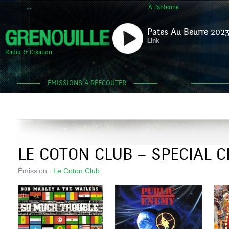
À l'antenne
Pates Au Beurre 2023
Link
Radio & Création
ÉMISSIONS À RÉECOUTER
LE COTON CLUB – SPECIAL 
Émission :
Le Coton Club