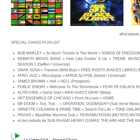
afrocalypse,
SPECIAL CHAOS PLAYLIST:
BOB MARLEY « So Much Trouble In The World » SONGS OF FREEDOM (I
REBIRTH BRASS BAND « Feel Like Funkin’ It Up » TREME. MUS
SEASON 1 (Geffen / Universal)
OMAR SOSA « Travieso (Wild Boy) » FREE ROOTS (RAICES LIBRES) (Mi
AFRO JAZZ « Afrocalypse » AFROCALYPSE (Island / Universal)
JAMES BROWN « Hell » HELL (Polygram)
PUBLIC ENEMY « Welcome To The Terrordome » FEAR OF A BLACK PLANE
AUTECHRE « Gantz Graf » MAXI GANTZ GRAF (Warp)
ART ENSEMBLE OF CHICAGO « From St-Louis » HOME
MF DOOM « Tick, Tick… » OPERATION: DOOMSDAY! (Sub Verse Music
ORNETTE COLEMAN & PRIME TIME « Search For Life » TONE DIALING (H
PRAXIS « Blast/War Machine Dub » TRANSMUTATION (MUTATIS MUTAND
et des extraits de SUN RA AND HENRY DUMAS. THE ARK AND THE ANK
Le Coton Club – Special Chaos