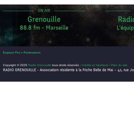
ON AIR
Grenouille
Radi
88.8 fm - Marseille
L'équip
Espace Pro
–
Partenaires
Copyright © 2026
Radio Grenouille
tous droits réservés -
Crédits et mentions
-
Plan du site
RADIO GRENOUILLE - Association résidente à la Friche Belle de Mai – 41, rue Jo