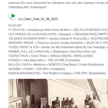
sommes! En nous résonnent les vibrations des cris, des clameurs et des rir
l’Atlantique Afro. Embarquez!
Le_Coton_Club_01_06_2015
PLAYLIST
TI CÉLESTE « Guadeloupe Moin River Mi Moin » SES PLUS GRANDS SUC
LES VIKINGS DE LA GUADELOUPE « Dégagez » DÉGAGEZ PAYEZ IMPÔTS 
JACQUES SCHWARZ-BART « Vaudou Zepole ft. Rosna Zila » JAZZ RACINE
GREGORY PRIVAT « Precious Song ft. Gustav Karlström » TALES OF CYPARI
YUZZO, FROST & JCB « Ghetto Na Ma Downtown (Beat By Daz Naledg
POWER. FULL ILE LAANA VOL.2 (Watengwa / East Africa Rise Up)
YOUNG THUG « Good Times » SINGLE DIGITAL UNRELEASED
FUGEES « How Many Mics » THE SCORE (Columbia)
BALLOU CANTA « Madinina » BOBOTO (Ting Bang / L’Autre Distribution)
ADJABEL « Panier » TOUJOU LA (Adjabel)
KAMASI WASHINGTON « The Rhythm Changes » THE EPIC (Brainfeeder)