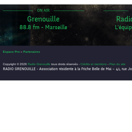
ON AIR
Grenouille
Radi
88.8 fm - Marseille
L'équip
Espace Pro
–
Partenaires
Copyright © 2026
Radio Grenouille
tous droits réservés -
Crédits et mentions
-
Plan du site
RADIO GRENOUILLE - Association résidente à la Friche Belle de Mai – 41, rue Jo