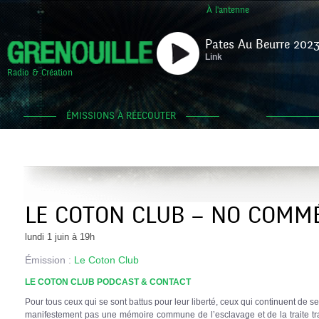
À l'antenne
Pates Au Beurre 2023
Link
Radio & Création
ÉMISSIONS À RÉECOUTER
LE COTON CLUB – NO COMM
lundi 1 juin à 19h
Émission :
Le Coton Club
LE COTON CLUB PODCAST & CONTACT
Pour tous ceux qui se sont battus pour leur liberté, ceux qui continuent de
manifestement pas une mémoire commune de l’esclavage et de la traite t