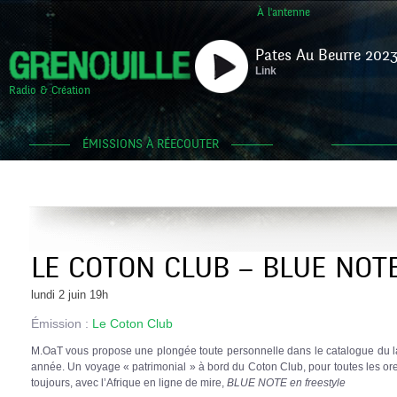
À l'antenne
Pates Au Beurre 2023
Link
Radio & Création
ÉMISSIONS À RÉECOUTER
LE COTON CLUB – BLUE NOTE
lundi 2 juin 19h
Émission :
Le Coton Club
M.OaT vous propose une plongée toute personnelle dans le catalogue du lab
année. Un voyage « patrimonial » à bord du Coton Club, pour toutes les orei
toujours, avec l’Afrique en ligne de mire,
BLUE NOTE en freestyle