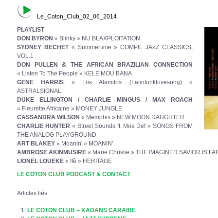
Le_Coton_Club_02_06_2014
PLAYLIST
DON BYRON
« Blinky » NU BLAXPLOITATION
SYDNEY BECHET
« Summertime » COMPIL JAZZ CLASSICS,
VOL.1
DON PULLEN & THE AFRICAN BRAZILIAN CONNECTION
« Listen To The People » KELE MOU BANA
GENE HARRIS
« Los Alamitos (Latinfunklovesong) »
ASTRALSIGNAL
DUKE ELLINGTON / CHARLIE MINGUS / MAX ROACH
« Fleurette Africaine » MONEY JUNGLE
CASSANDRA WILSON
« Memphis » NEW MOON DAUGHTER
CHARLIE HUNTER
« Street Sounds ft. Mos Def » SONGS FROM
THE ANALOG PLAYGROUND
ART BLAKEY
« Moanin' » MOANIN’
AMBROSE AKINMUSIRE
« Marie Christie » THE IMAGINED SAVIOR IS F
LIONEL LOUEKE
« Ifê » HERITAGE
LE COTON CLUB PODCAST & CONTACT
Articles liés :
LE COTON CLUB – KADANS CARAÏBE