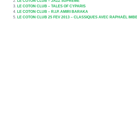
LE COTON CLUB – JAZZ SUPREME
LE COTON CLUB – TALES OF CYPARIS
LE COTON CLUB – R.I.P. AMIRI BARAKA
LE COTON CLUB 25 FEV 2013 – CLASSIQUES AVEC RAPHAËL IMB