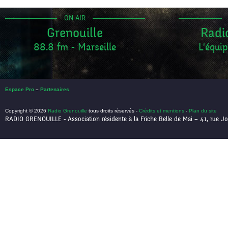
ON AIR
Grenouille
Radi
88.8 fm - Marseille
L'équip
Espace Pro
–
Partenaires
Copyright © 2026
Radio Grenouille
tous droits réservés -
Crédits et mentions
-
Plan du site
RADIO GRENOUILLE - Association résidente à la Friche Belle de Mai – 41, rue Jo