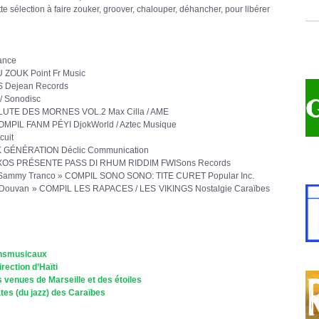
te sélection à faire zouker, groover, chalouper, déhancher, pour libérer
ance
 ZOUK Point Fr Music
S Dejean Records
/ Sonodisc
LUTE DES MORNES VOL.2 Max Cilla / AME
MPIL FANM PÉYI DjokWorld / Aztec Musique
cuit
 GÉNÉRATION Déclic Communication
EXXOS PRÉSENTE PASS DI RHUM RIDDIM FWISons Records
 & Sammy Tranco » COMPIL SONO SONO: TITE CURET Popular Inc.
Douvan » COMPIL LES RAPACES / LES VIKINGS Nostalgie Caraïbes
ansmusicaux
rection d’Haïti
 venues de Marseille et des étoiles
ates (du jazz) des Caraïbes