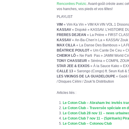
Rencontres Poézic
. Avant-goût créole avec cet
vos hanches, vos pieds et vos têtes!
PLAYLIST
VIM
« Vim Ka Vin » VIM KA VIN VOL.1 Disson
KASSAV
« Disjoké » KASSAV. L’HISTOIRE DU
FRERES DEJEAN
« La Prière » FIRST CLAS
KASSAV
« An-Ba-Chen’n La » KASSAV Zouk 
MAX CILLA
« La Danse Des Bambous » LA F
BÉATRICE POULOT
« Um Cante De Ceu » CO
CHEIKH LÔ
« Ne Parti Pas » JAMM World Cir
TONY CHASSEUR
« Séréna » COMPIL ZOUK
STAR JEE & EXXOS
« À la Sauce Kako » 
CALLE 13
« Sarongo (Congo) ft. Seun Kuti
LES VIKINGS DE LA GUADELOUPE
« Gadé 
/ Disques Célini / Zouk’Is Distribution
Articles liés :
Le Coton Club – Abraham Inc invités tr
Le Coton Club – Traversée spéciale en di
Le Coton Club 28 nov 11 – news urbaines
Le Coton Club 7 nov 11 – (Spirituels) Pir
Le Coton Club – Cotonou Club