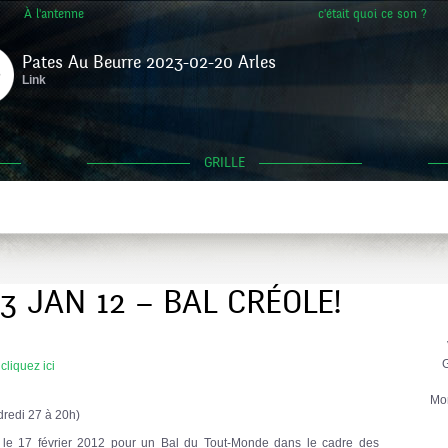
À l'antenne
c'était quoi ce son ?
Pates Au Beurre 2023-02-20 Arles
Link
GRILLE
3 JAN 12 – BAL CRÉOLE!
G
b
cliquez ici
Mo
dredi 27 à 20h)
 le 17 février 2012 pour un Bal du Tout-Monde dans le cadre des