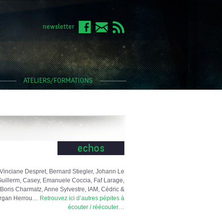
newsletter
ATELIERS/FORMATIONS
echos
Vinciane Despret, Bernard Stiegler, Johann Le
uillerm, Casey, Emanuele Coccia, Faf Larage,
Boris Charmatz, Anne Sylvestre, IAM, Cédric &
rgan Herrou…
Retrouvez ici d’autres pépites à
écouter / réécouter…