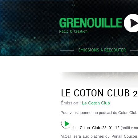
Radio & Création
ÉMISSIONS À RÉECOUTER
LE COTON CLUB 2
Émission :
Le Coton Club
Pour vous abonner au podcast du Coton Clu
Le_Coton_Club_23_01_12
(rediff ven
M.OaT sera aux platines du Portail Coucou