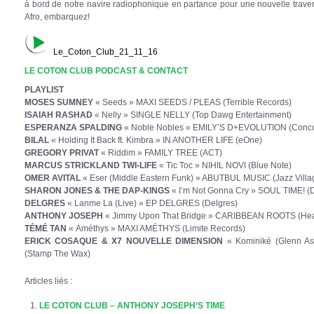
à bord de notre navire radiophonique en partance pour une nouvelle traver
Afro, embarquez!
Le_Coton_Club_21_11_16
LE COTON CLUB PODCAST & CONTACT
PLAYLIST
MOSES SUMNEY
« Seeds » MAXI SEEDS / PLEAS (Terrible Records)
ISAIAH RASHAD
« Nelly » SINGLE NELLY (Top Dawg Entertainment)
ESPERANZA SPALDING
« Noble Nobles » EMILY’S D+EVOLUTION (Conco
BILAL
« Holding It Back ft. Kimbra » IN ANOTHER LIFE (eOne)
GREGORY PRIVAT
« Riddim » FAMILY TREE (ACT)
MARCUS STRICKLAND TWI-LIFE
« Tic Toc » NIHIL NOVI (Blue Note)
OMER AVITAL
« Eser (Middle Eastern Funk) » ABUTBUL MUSIC (Jazz Villa
SHARON JONES & THE DAP-KINGS
« I’m Not Gonna Cry » SOUL TIME! (
DELGRES
« Lanme La (Live) » EP DELGRES (Delgres)
ANTHONY JOSEPH
« Jimmy Upon That Bridge » CARIBBEAN ROOTS (Hea
TÉMÉ TAN
« Améthys » MAXI AMÉTHYS (Limite Records)
ERICK COSAQUE & X7 NOUVELLE DIMENSION
« Kominiké (Glenn A
(Stamp The Wax)
Articles liés :
LE COTON CLUB – ANTHONY JOSEPH’S TIME