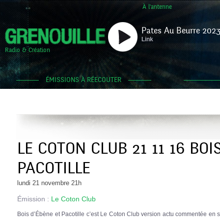
À l'antenne
Pates Au Beurre 2023
Link
Radio & Création
ÉMISSIONS À RÉECOUTER
LE COTON CLUB 21 11 16 BOI
PACOTILLE
lundi 21 novembre 21h
Émission :
Le Coton Club
Bois d’Ébène et Pacotille c’est Le Coton Club version actu commentée en se