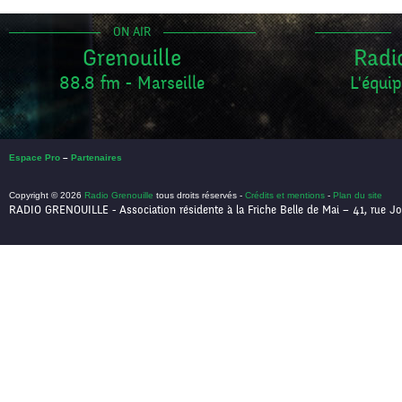
ON AIR
Grenouille
Radi
88.8 fm - Marseille
L'équip
Espace Pro
–
Partenaires
Copyright © 2026
Radio Grenouille
tous droits réservés -
Crédits et mentions
-
Plan du site
RADIO GRENOUILLE - Association résidente à la Friche Belle de Mai – 41, rue Jo