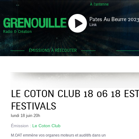
À l'antenne
Pates Au Beurre 2023
Link
Radio & Création
ÉMISSIONS À RÉECOUTER
LE COTON CLUB 18 06 18 EST
FESTIVALS
lundi 18 juin 20h
Émission :
Le Coton Club
M.OAT emmène vos organes moteurs et auditifs dans un