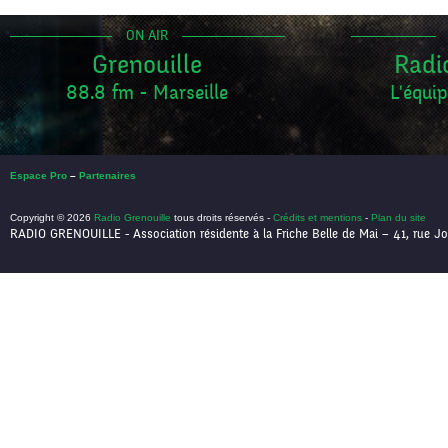
ON AIR
Grenouille
Radi
88.8 fm - Marseille
L'équip
Espace Pro
–
Partenaires
Copyright © 2026
Radio Grenouille
tous droits réservés -
Crédits et mentions
-
Plan du site
RADIO GRENOUILLE - Association résidente à la Friche Belle de Mai – 41, rue Jo