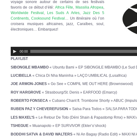
voyage sonore autour de certains de ses festivals
favoris de ce début d’été:
Africa Fête
,
Massilia Afropea
,
Worldwide Festival
,
Les Suds A Arles
,
Jazz Des 5
Continents
,
Cooksound Festival
… Un itinéraire où l’on
croisera musiques africaines, jazz, Caraïbes, soul,
électroniques… Embarquez!
Lecteur
audio
00:00
PLAYLIST
SIBONGILE MBAMBO
« Ubuntu Bami » EP SIBONGILE MBAMBO (Le Sud D
LUCIBELLA
« Chica Di Nha Maninha » LAÇO UMBILICAL (Lusafrica)
JOE ARMON-JONES
« Go See » COMPIL WE OUT HERE (Brownswood)
ROY HARGROVE
« Strasbourg/St. Denis » EARFOOD (Emarcy)
ROBERTO FONSECA
« Cubano Chant ft. Trombone Shorty » ABUC (Impuls
RUBEN PAZ Y CHEVEREFUSION
« Salsa Para Todos » SALSA PARA TOD
LES MAXEL’S
« Le Retour De Toto (Déni Shain & Papastomp Rmx) » MAXI
TSHEGUE
« Muanapoto » EP SURVIVOR (Ekler’o’shock)
BODDHI SATVA & DAVID WALTERS
« Ni An Bagay (Radio Edit) » MAXI NI