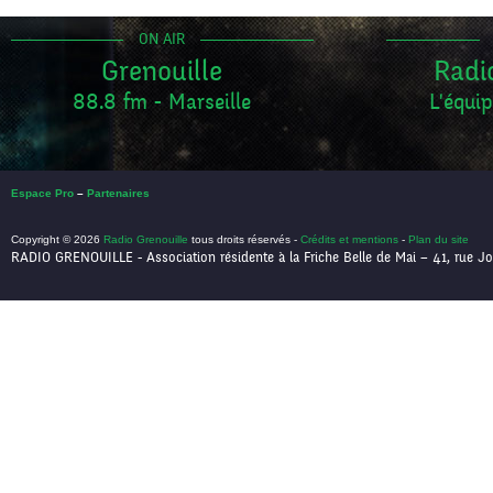
ON AIR
Grenouille
Radi
88.8 fm - Marseille
L'équip
Espace Pro
–
Partenaires
Copyright © 2026
Radio Grenouille
tous droits réservés -
Crédits et mentions
-
Plan du site
RADIO GRENOUILLE - Association résidente à la Friche Belle de Mai – 41, rue Jo