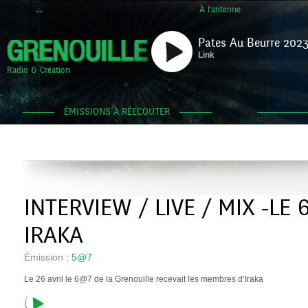
À l'antenne
Pates Au Beurre 2023
Link
Radio & Création
ÉMISSIONS À RÉECOUTER
INTERVIEW / LIVE / MIX -LE
IRAKA
Émission :
5@7
Le 26 avril le 6@7 de la Grenouille recevait les membres d’Iraka