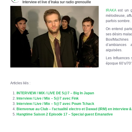
Interview et live d’Iraka sur radio grenouille
IRAKA
est un g
mélodieuse, affu
parfois sombre.
On entend parle
ses désirs malad
Box/Machines
d’ambiances 
aiguisées.
Les Influences 
époque 60’s/70’
Articles liés :
INTERVIEW / MIX / LIVE DE 5@7 – Big In Japan
Interview / Live / Mix – 5@7 avec Fink
Interview / Live / Mix – 5@7 avec Poum Tchack
Bienvenue au Club – l’actualité electro et Dawad (IRM) en interview & 
Hangtime Saison 2 Episode 17 – Special guest Emanative