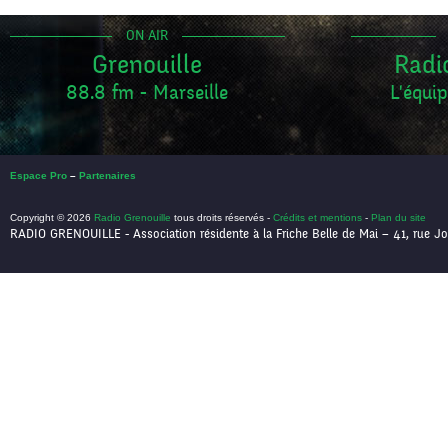
ON AIR
Grenouille
Radi
88.8 fm - Marseille
L'équip
Espace Pro
–
Partenaires
Copyright © 2026
Radio Grenouille
tous droits réservés -
Crédits et mentions
-
Plan du site
RADIO GRENOUILLE - Association résidente à la Friche Belle de Mai – 41, rue Jo