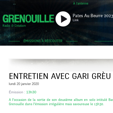
À l'antenne
Pates Au Beurre 2023
Link
Radio & Création
ÉMISSIONS À RÉECOUTER
ENTRETIEN AVEC GARI GRÈU
lundi 20 janvier 2020
Émission :
13h30
A l’occasion de la sortie de son deuxième album en solo intitulé Bar
Grenouille dans l’émission irrégulière mais savoureuse le 13h30.