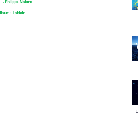
e… Philippe Malone
illaume Laidain
L