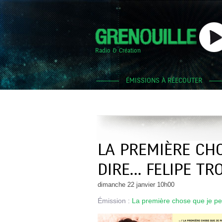
Radio & Création
ÉMISSIONS À RÉECOUTER
LA PREMIÈRE CH
DIRE… FELIPE TR
dimanche 22 janvier 10h00
Émission :
La première chose que je pe