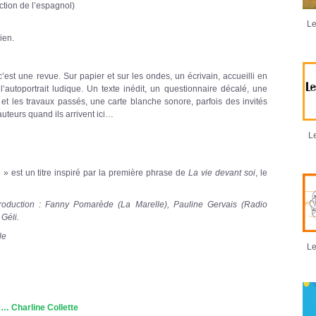
ction de l’espagnol)
Le
ien.
 c’est une revue. Sur papier et sur les ondes, un écrivain, accueilli en
’autoportrait ludique. Un texte inédit, un questionnaire décalé, une
s et les travaux passés, une carte blanche sonore, parfois des invités
auteurs quand ils arrivent ici…
Le
 est un titre inspiré par la première phrase de
La vie devant soi
, le
roduction : Fanny Pomarède (La Marelle), Pauline Gervais (Radio
 Géli.
le
Le
… Charline Collette