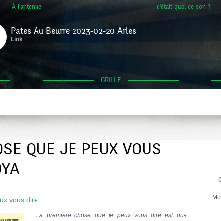
À l'antenne
c'était quoi ce son ?
Pates Au Beurre 2023-02-20 Arles
Link
GRILLE
OSE QUE JE PEUX VOUS
OYA
G
Mo
ux vous dire
La première chose que je peux vous dire est que