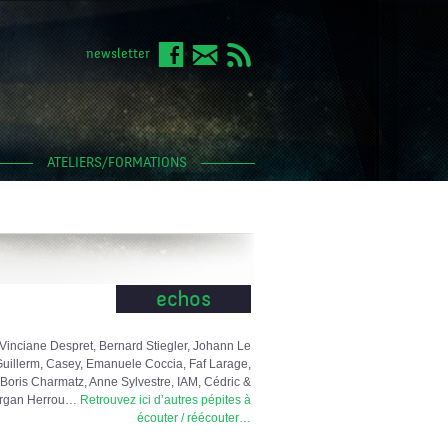
newsletter
ATELIERS/FORMATIONS
echos
Vinciane Despret, Bernard Stiegler, Johann Le
uillerm, Casey, Emanuele Coccia, Faf Larage,
Boris Charmatz, Anne Sylvestre, IAM, Cédric &
rgan Herrou…
Retrouvez ici d’autres pépites à
écouter / réécouter…