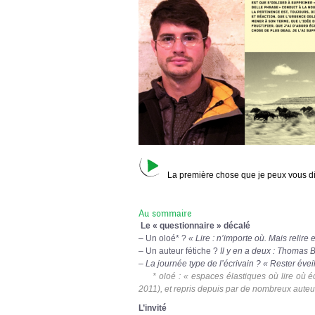
La première chose que je peux vous d
Au sommaire
Le « questionnaire » décalé
– Un oloé* ?
« Lire : n’importe où. Mais relir
– Un auteur fétiche ?
Il y en a deux : Thomas 
– La journée type de l’écrivain ?
« Rester évei
* oloé : « espaces élastiques où lire où é
2011), et repris depuis par de nombreux auteur
L’invité