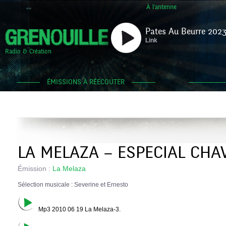
À l'antenne
Pates Au Beurre 2023
Link
Radio & Création
ÉMISSIONS À RÉECOUTER
LA MELAZA – ESPECIAL CHA
Émission :
La Melaza
Sélection musicale : Severine et Ernesto
Mp3 2010 06 19 La Melaza-3.