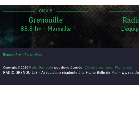
ON AIR
Grenouille
Radi
88.8 fm - Marseille
L'équip
Espace Pro
–
Partenaires
Copyright © 2026
Radio Grenouille
tous droits réservés -
Crédits et mentions
-
Plan du site
RADIO GRENOUILLE - Association résidente à la Friche Belle de Mai – 41, rue Jo