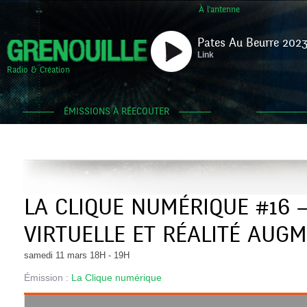
À l'antenne
Pates Au Beurre 2023
Link
Radio & Création
ÉMISSIONS À RÉECOUTER
LA CLIQUE NUMÉRIQUE #16 –
VIRTUELLE ET RÉALITÉ AUG
samedi 11 mars 18H - 19H
Émission :
La Clique numérique