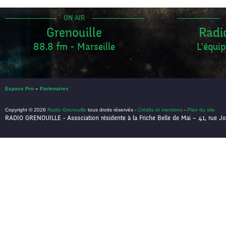
ON AIR
Grenouille
Radi
88.8 fm - Marseille
L'équip
Espace Pro
–
Partenaires
Copyright © 2026
Radio Grenouille
tous droits réservés -
Crédits et mentions
-
Plan du site
RADIO GRENOUILLE - Association résidente à la Friche Belle de Mai – 41, rue Jo