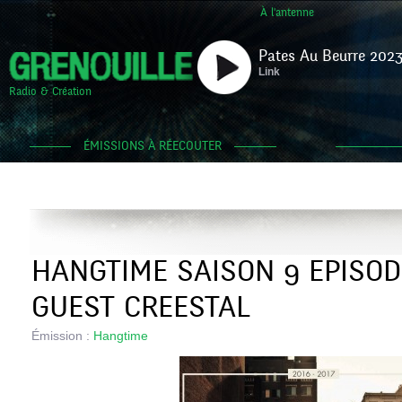
À l'antenne
Pates Au Beurre 2023
Link
Radio & Création
ÉMISSIONS À RÉECOUTER
HANGTIME SAISON 9 EPISODE
GUEST CREESTAL
Émission :
Hangtime