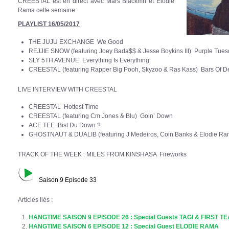
CREESTAL est en direct avec Mars Blackmn et Elodie
Rama cette semaine.
PLAYLIST 16/05/2017
THE JUJU EXCHANGE We Good
REJJIE SNOW (featuring Joey Bada$$ & Jesse Boykins III) Purple Tue
SLY 5TH AVENUE Everything Is Everything
CREESTAL (featuring Rapper Big Pooh, Skyzoo & Ras Kass) Bars Of D
LIVE INTERVIEW WITH CREESTAL
CREESTAL Hottest Time
CREESTAL (featuring Cm Jones & Blu) Goin’ Down
ACE TEE Bist Du Down ?
GHOSTNAUT & DUALIB (featuring J Medeiros, Coin Banks & Elodie R
TRACK OF THE WEEK : MILES FROM KINSHASA Fireworks
Saison 9 Episode 33
Articles liés :
HANGTIME SAISON 9 EPISODE 26 : Special Guests TAGI & FIRST T
HANGTIME SAISON 6 EPISODE 12 : Special Guest ELODIE RAMA