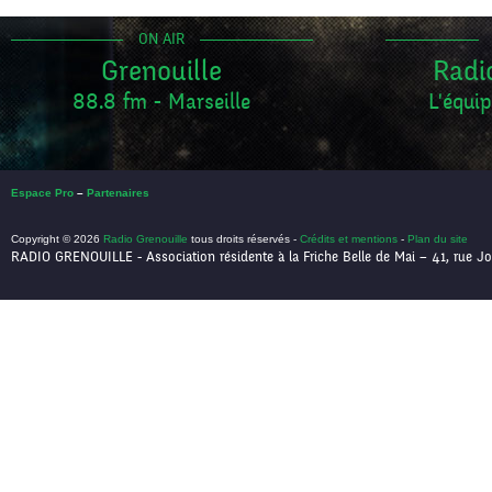
ON AIR
Grenouille
Radi
88.8 fm - Marseille
L'équip
Espace Pro
–
Partenaires
Copyright © 2026
Radio Grenouille
tous droits réservés -
Crédits et mentions
-
Plan du site
RADIO GRENOUILLE - Association résidente à la Friche Belle de Mai – 41, rue Jo