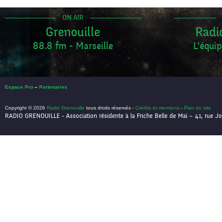
ON AIR
Grenouille
Radi
88.8 fm - Marseille
L'équip
Espace Pro
–
Partenaires
Copyright © 2026
Radio Grenouille
tous droits réservés -
Crédits et mentions
-
Plan du site
RADIO GRENOUILLE - Association résidente à la Friche Belle de Mai – 41, rue Jo