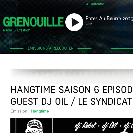
À l'antenne
Pates Au Beurre 2023
Link
Radio & Création
ÉMISSIONS À RÉECOUTER
HANGTIME SAISON 6 EPISODE
GUEST DJ OIL / LE SYNDICA
Émission :
Hangtime