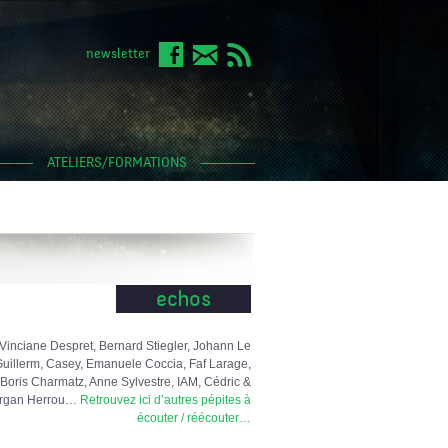
newsletter
ATELIERS/FORMATIONS
echos
Vinciane Despret, Bernard Stiegler, Johann Le
uillerm, Casey, Emanuele Coccia, Faf Larage,
Boris Charmatz, Anne Sylvestre, IAM, Cédric &
rgan Herrou…
Retrouvez ici d’autres pépites à
écouter / réécouter…