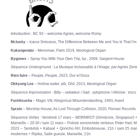
Introduction : BC 93 –
welcome Agnès, welcome Romy
Mclusky
– Icarus Smicarus, The Difference Between Me and You Is That I’m 
Kukangendai
– Menomae, Palm 2019, Ideological Organ
Bygones
– Spray You With Your Own Trip, by-, 2009, Sargent House
Séquence Underground :
La Musique Inclassable à l’Image, par Agnès Zen
Rien faire
– Peuple, Peuple, 2023, Dur et Doux
Okkyung Lee
– Hollow water, alb, Ghil, 2013, Ideological Organ
Séquence Improvisation :
Billy – radiateur / Gab : xylophone / Héloïse : trucs
Fushitsusha
– Magic VIII, Allegorical Misunderstanding, 1993, Avant
Sprain
– Worship House, As Lost Through Collision, 2020, Flenser Records
Séquence Vortex : Vendredi 17 mars – WORMROT (Grindcore, Singapour)
Marseille – 20:30 / sam 11 mars – Poésie sonore/vide verbeux Peter Hart, Ma
2023 – Sentuhlà + Kabaal + Qonicho Ah!, Embobineuse, 21h / sam 25 mars
modernes + Rijeka, Salle gueule, Marseille, 21h