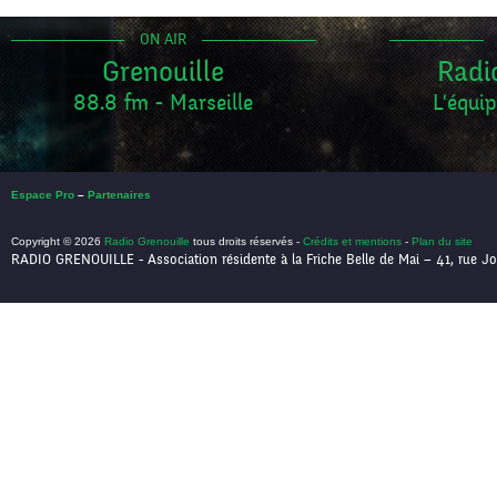
ON AIR
Grenouille
Radi
88.8 fm - Marseille
L'équip
Espace Pro
–
Partenaires
Copyright © 2026
Radio Grenouille
tous droits réservés -
Crédits et mentions
-
Plan du site
RADIO GRENOUILLE - Association résidente à la Friche Belle de Mai – 41, rue Jo