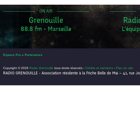
ON AIR
Grenouille
Radi
88.8 fm - Marseille
L'équip
Espace Pro
–
Partenaires
Copyright © 2026
Radio Grenouille
tous droits réservés -
Crédits et mentions
-
Plan du site
RADIO GRENOUILLE - Association résidente à la Friche Belle de Mai – 41, rue Jo