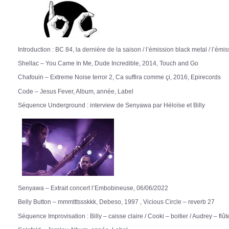
Introduction : BC 84, la dernière de la saison / l’émission black metal / l’ém
Shellac – You Came In Me, Dude Incredible, 2014, Touch and Go
Chafouin – Extreme Noise terror 2, Ca suffira comme çi, 2016, Epirecords
Code – Jesus Fever, Album, année, Label
Séquence Underground : interview de Senyawa par Héloïse et Billy
Senyawa – Extrait concert l’Embobineuse, 06/06/2022
Belly Button – mmmtttssskkk, Debeso, 1997 , Vicious Circle – reverb 27
Séquence Improvisation : Billy – caisse claire / Cooki – boitier / Audrey – flûte