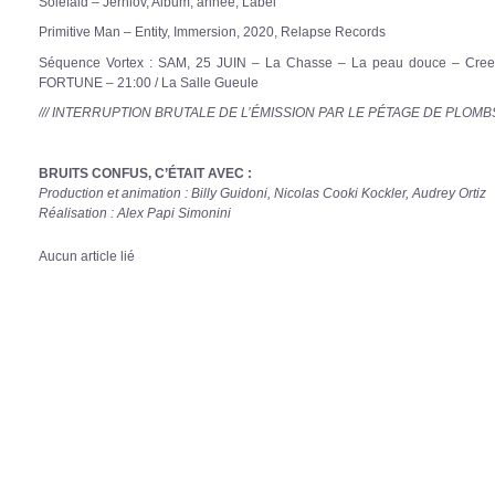
Solefald – Jernlov, Album, année, Label
Primitive Man – Entity, Immersion, 2020, Relapse Records
Séquence Vortex : SAM, 25 JUIN – La Chasse – La peau douce – C
FORTUNE – 21:00 / La Salle Gueule
/// INTERRUPTION BRUTALE DE L’ÉMISSION PAR LE PÉTAGE DE PLOMBS 
BRUITS CONFUS, C’ÉTAIT AVEC :
Production et animation : Billy Guidoni, Nicolas Cooki Kockler, Audrey Ortiz
Réalisation : Alex Papi Simonini
Aucun article lié