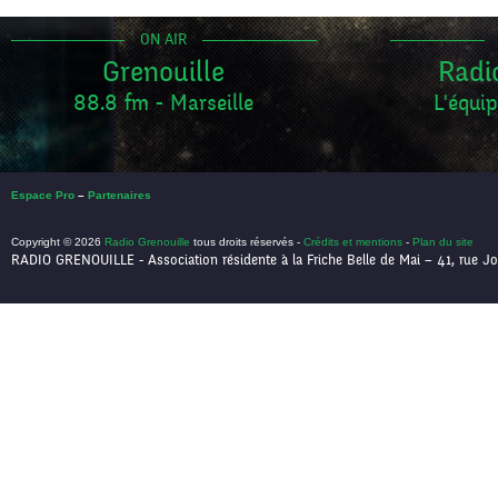
ON AIR
Grenouille
Radi
88.8 fm - Marseille
L'équip
Espace Pro
–
Partenaires
Copyright © 2026
Radio Grenouille
tous droits réservés -
Crédits et mentions
-
Plan du site
RADIO GRENOUILLE - Association résidente à la Friche Belle de Mai – 41, rue Jo