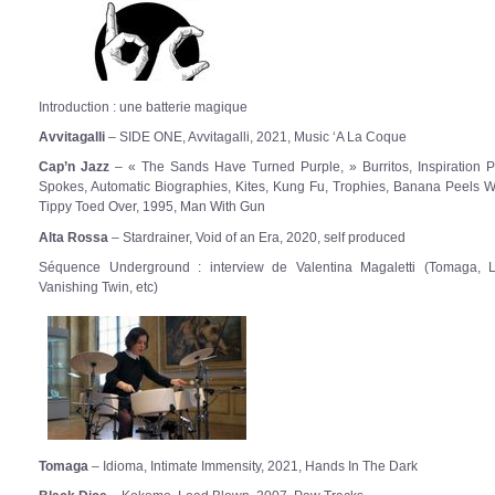
Introduction :
une batterie magique
Avvitagalli
– SIDE ONE, Avvitagalli, 2021, Music ‘A La Coque
Cap’n Jazz
– « The Sands Have Turned Purple, » Burritos, Inspiration Po
Spokes, Automatic Biographies, Kites, Kung Fu, Trophies, Banana Peels 
Tippy Toed Over, 1995, Man With Gun
Alta Rossa
– Stardrainer, Void of an Era, 2020, self produced
Séquence Underground : i
nterview de Valentina Magaletti (Tomaga, 
Vanishing Twin, etc)
Tomaga
– Idioma, Intimate Immensity, 2021, Hands In The Dark