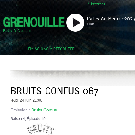
À l'antenne
Pates Au Beurre 2023
Link
Radio & Création
ÉMISSIONS À RÉECOUTER
BRUITS CONFUS 067
jeudi 24 juin 21:00
Émission :
Bruits Confus
Saison 4, Épisode 19