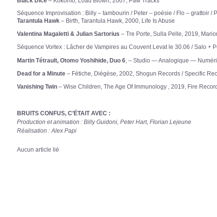
Black Dice
– Kokomo, Load Blown, 2007, Paw Tracks
Séquence Improvisation :
Billy – tambourin / Peter – poésie / Flo – grattoir / P
Tarantula Hawk
– Birth, Tarantula Hawk, 2000, Life Is Abuse
Valentina Magaletti & Julian Sartorius
– Tre Porte, Sulla Pelle, 2019, Mario
Séquence Vortex :
Lâcher de Vampires au Couvent Levat le 30.06 / Salo + P
Martin Tétrault, Otomo Yoshihide, Duo 6
, – Studio — Analogique — Numér
Dead for a Minute
– Fétiche, Diégèse, 2002, Shogun Records / Specific Re
Vanishing Twin
– Wise Children, The Age Of Immunology , 2019, Fire Recor
BRUITS CONFUS, C’ÉTAIT AVEC :
Production et animation : Billy Guidoni, Peter Hart, Florian Lejeune
Réalisation : Alex Papi
Aucun article lié