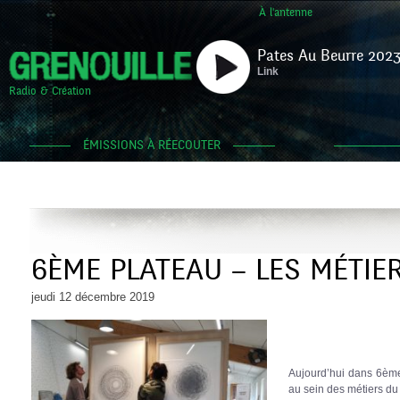
À l'antenne
Pates Au Beurre 2023
Link
Radio & Création
ÉMISSIONS À RÉECOUTER
6ÈME PLATEAU – LES MÉTIE
jeudi 12 décembre 2019
Aujourd’hui dans 6èm
au sein des métiers d