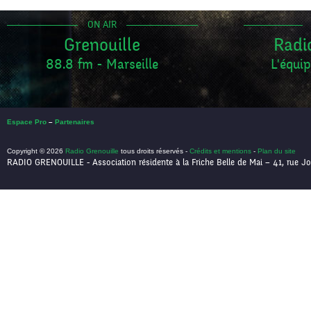
ON AIR
Grenouille
Radi
88.8 fm - Marseille
L'équip
Espace Pro
–
Partenaires
Copyright © 2026
Radio Grenouille
tous droits réservés -
Crédits et mentions
-
Plan du site
RADIO GRENOUILLE - Association résidente à la Friche Belle de Mai – 41, rue Jo