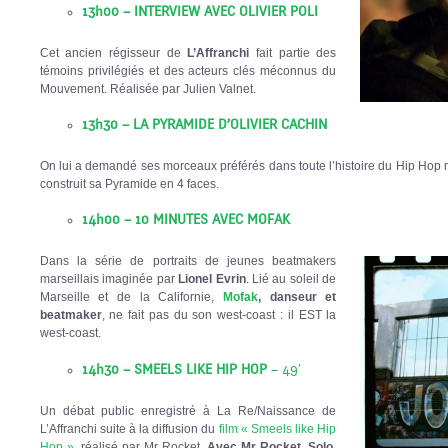
13h00 – INTERVIEW AVEC OLIVIER POLI
Cet ancien régisseur de
L’Affranchi
fait partie des
témoins privilégiés et des acteurs clés méconnus du
Mouvement. Réalisée par Julien Valnet.
13h30 – LA PYRAMIDE D’OLIVIER CACHIN
On lui a demandé ses morceaux préférés dans toute l’histoire du Hip Hop m
construit sa Pyramide en 4 faces.
14h00 – 10 MINUTES AVEC MOFAK
Dans la série de portraits de jeunes beatmakers
marseillais imaginée par
Lionel Evrin
. Lié au soleil de
Marseille et de la Californie,
Mofak
, danseur et
beatmaker
, ne fait pas du son west-coast : il EST la
west-coast.
14h30 – SMEELS LIKE HIP HOP
– 49′
Un débat public enregistré à La Re/Naissance de
L’Affranchi suite à la diffusion du
film « Smeels like Hip
Hop »
, réalisé par Mr Rocket.
Avec Mr Rocket, Solo,