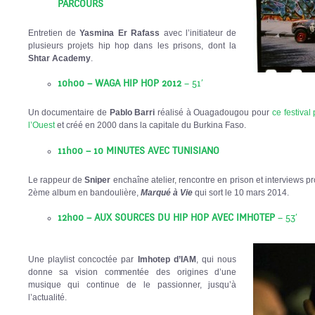
PARCOURS
Entretien de
Yasmina Er Rafass
avec l’initiateur de
plusieurs projets hip hop dans les prisons, dont la
Shtar Academy
.
10h00 – WAGA HIP HOP 2012
– 51′
Un documentaire de
Pablo Barri
réalisé à Ouagadougou pour
ce festival
l’Ouest
et créé en 2000 dans la capitale du Burkina Faso.
11h00 – 10 MINUTES AVEC TUNISIANO
Le rappeur de
Sniper
enchaîne atelier, rencontre en prison et interviews p
2ème album en bandoulière,
Marqué à Vie
qui sort le 10 mars 2014.
12h00 – AUX SOURCES DU HIP HOP AVEC IMHOTEP
– 53′
Une playlist concoctée par
Imhotep d’IAM
, qui nous
donne sa vision commentée des origines d’une
musique qui continue de le passionner, jusqu’à
l’actualité.