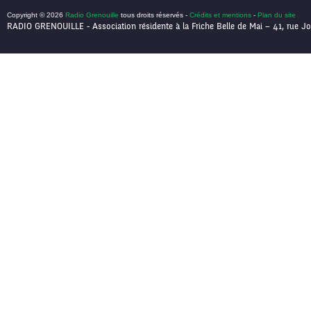
Copyright © 2026
Radio Grenouille
tous droits réservés -
Crédits et mentions
-
Plan du site
RADIO GRENOUILLE - Association résidente à la Friche Belle de Mai – 41, rue Jo