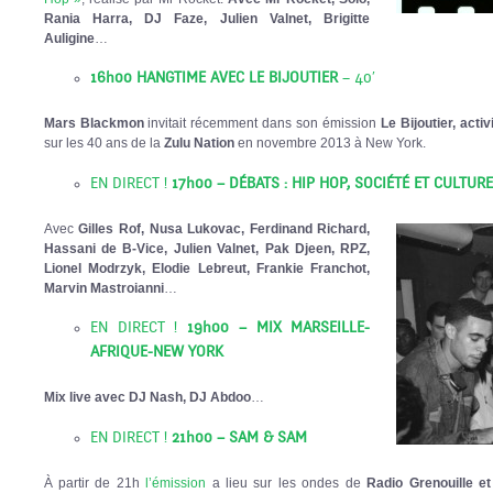
Rania Harra, DJ Faze, Julien Valnet, Brigitte
Auligine
…
16h00 HANGTIME AVEC LE BIJOUTIER
– 40′
Mars Blackmon
invitait récemment dans son émission
Le Bijoutier, activ
sur les 40 ans de la
Zulu Nation
en novembre 2013 à New York.
EN DIRECT !
17h00 – DÉBATS : HIP HOP, SOCIÉTÉ ET CULTURE
Avec
Gilles Rof, Nusa Lukovac, Ferdinand Richard,
Hassani de B-Vice, Julien Valnet, Pak Djeen, RPZ,
Lionel Modrzyk, Elodie Lebreut, Frankie Franchot,
Marvin Mastroianni
…
EN DIRECT !
19h00 – MIX MARSEILLE-
AFRIQUE-NEW YORK
Mix live avec DJ Nash, DJ Abdoo
…
EN DIRECT !
21h00 – SAM & SAM
À partir de 21h
l’émission
a lieu sur les ondes de
Radio Grenouille e