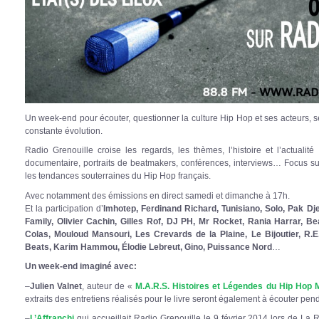
Un week-end pour écouter, questionner la culture Hip Hop et ses acteurs, s
constante évolution.
Radio Grenouille croise les regards, les thèmes, l’histoire et l’actualité :
documentaire, portraits de beatmakers, conférences, interviews… Focus sur
les tendances souterraines du Hip Hop français.
Avec notamment des émissions en direct samedi et dimanche à 17h.
Et la participation d’
Imhotep, Ferdinand Richard, Tunisiano, Solo, Pak D
Family, Olivier Cachin, Gilles Rof, DJ PH, Mr Rocket, Rania Harrar, 
Colas, Mouloud Mansouri, Les Crevards de la Plaine, Le Bijoutier, R.E
Beats, Karim Hammou, Élodie Lebreut, Gino, Puissance Nord
…
Un week-end imaginé avec:
–
Julien Valnet
, auteur de «
M.A.R.S. Histoires et Légendes du Hip Hop M
extraits des entretiens réalisés pour le livre seront également à écouter pen
–
L’Affranchi
qui accueillait Radio Grenouille le 9 février 2014 lors de La 