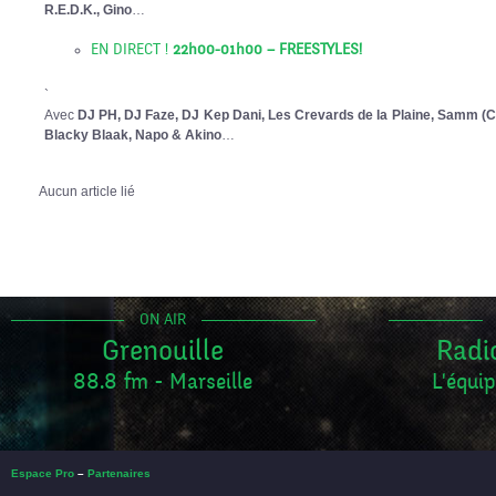
R.E.D.K., Gino
…
EN DIRECT !
22h00-01h00 – FREESTYLES!
`
Avec
DJ PH, DJ Faze, DJ Kep Dani, Les Crevards de la Plaine, Samm (C
Blacky Blaak, Napo & Akino
…
Aucun article lié
ON AIR
Grenouille
Radi
88.8 fm - Marseille
L'équip
Espace Pro
–
Partenaires