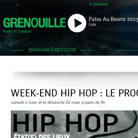
À l'antenne
Pates Au Beurre 2023
Link
Radio & Création
ÉMISSIONS À RÉECOUTER
WEEK-END HIP HOP : LE PR
samedi 1 mars et le dimanche 02 mars à partir de 8h