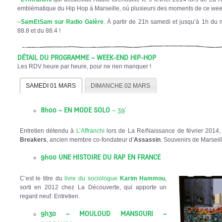
emblématique du Hip Hop à Marseille, où plusieurs des moments de ce week
–
SamEtSam sur Radio Galère
. À partir de 21h samedi et jusqu’à 1h du m
88.8 et du 88.4 !
DÉTAIL DU PROGRAMME – WEEK-END HIP-HOP
Les RDV heure par heure, pour ne rien manquer !
SAMEDI 01 MARS
DIMANCHE 02 MARS
8h00 – EN MODE SOLO
– 39′
Entretien détendu à
L’Affranchi
lors de La Re/Naissance de février 2014
Breakers
, ancien membre co-fondateur d’
Assassin
. Souvenirs de Marseill
9h00 UNE HISTOIRE DU RAP EN FRANCE
C’est le titre du
livre du sociologue
Karim Hammou
,
sorti en 2012 chez La Découverte, qui apporte un
regard neuf. Entretien.
9h30 – MOULOUD MANSOURI –