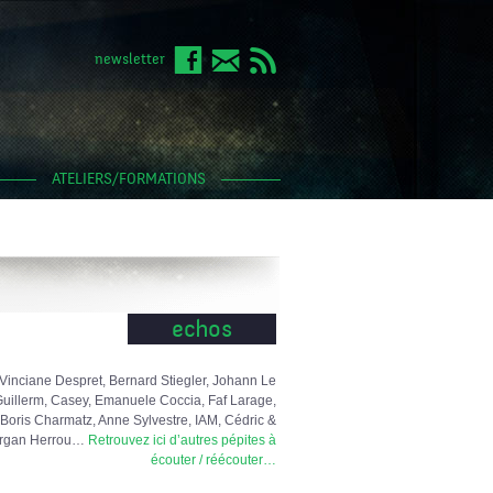
newsletter
ATELIERS/FORMATIONS
echos
Vinciane Despret, Bernard Stiegler, Johann Le
uillerm, Casey, Emanuele Coccia, Faf Larage,
Boris Charmatz, Anne Sylvestre, IAM, Cédric &
rgan Herrou…
Retrouvez ici d’autres pépites à
écouter / réécouter…