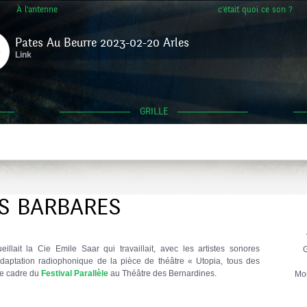
À l'antenne
c'était quoi ce son ?
Pates Au Beurre 2023-02-20 Arles
Link
GRILLE
ES BARBARES
llait la Cie Emile Saar qui travaillait, avec les artistes sonores
G
adaptation radiophonique de la pièce de théâtre « Utopia, tous des
e cadre du
Festival Parallèle
au Théâtre des Bernardines.
Mo