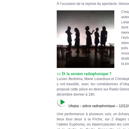
À l’occasion de la reprise du spectacle, Grenou
Cinq
auto
Lela
dont
mené
l’éc
silen
près
nous
doub
la po
>> Et la version radiophonique ?
Lucien Bertolina, Marie Lelardoux et Christo
y ont travaillé, avec les comédiennes d’Utop
proposé cette pièce en direct sur Radio Greno
décembre dernier à 18h.
Utopia – pièce radiophonique – 12/12
Une performance à plusieurs voix, un échan
lieux tous deux à la Friche, sur 2 étages di
l’atelier Euphonia, où étaient placées les co