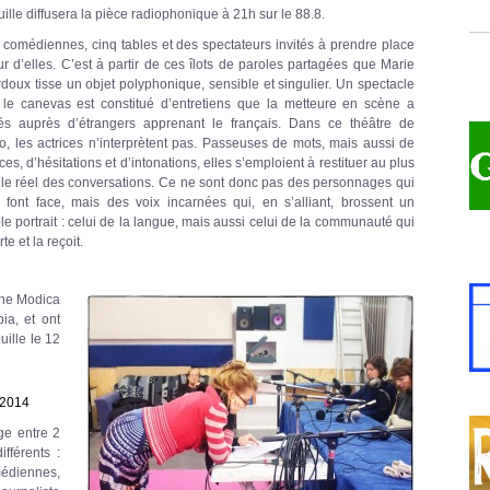
ille diffusera la pièce radiophonique à 21h sur le 88.8.
 comédiennes, cinq tables et des spectateurs invités à prendre place
ur d’elles. C’est à partir de ces îlots de paroles partagées que Marie
rdoux tisse un objet polyphonique, sensible et singulier. Un spectacle
 le canevas est constitué d’entretiens que la metteure en scène a
s auprès d’étrangers apprenant le français. Dans ce théâtre de
ho, les actrices n’interprètent pas. Passeuses de mots, mais aussi de
ces, d’hésitations et d’intonations, elles s’emploient à restituer au plus
 le réel des conversations. Ce ne sont donc pas des personnages qui
 font face, mais des voix incarnées qui, en s’alliant, brossent un
le portrait : celui de la langue, mais aussi celui de la communauté qui
rte et la reçoit.
phe Modica
ia, et ont
uille le 12
/2014
ge entre 2
fférents :
médiennes,