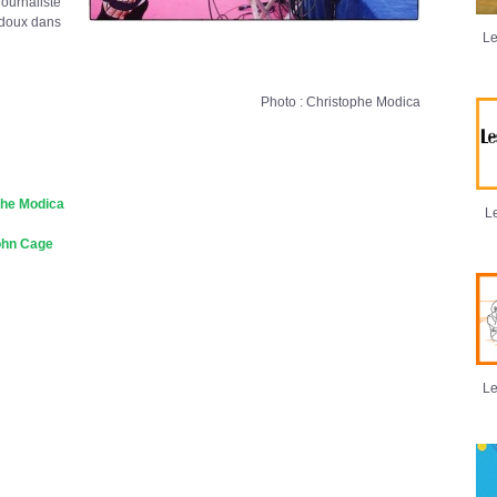
urnaliste
rdoux dans
Le
Photo : Christophe Modica
phe Modica
Le
ohn Cage
Le