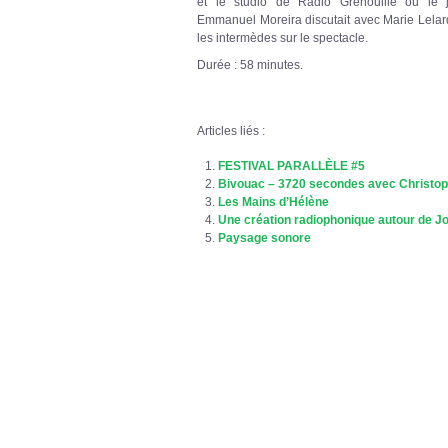
et le studio de Radio Grenouille où le jo
Emmanuel Moreira discutait avec Marie Lela
les intermèdes sur le spectacle.
Durée : 58 minutes.
Articles liés :
FESTIVAL PARALLÈLE #5
Bivouac – 3720 secondes avec Christo
Les Mains d’Hélène
Une création radiophonique autour de J
Paysage sonore