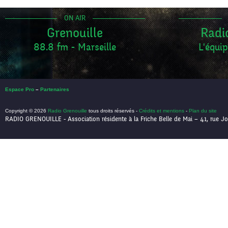
ON AIR
Grenouille
Radi
88.8 fm - Marseille
L'équip
Espace Pro
–
Partenaires
Copyright © 2026
Radio Grenouille
tous droits réservés -
Crédits et mentions
-
Plan du site
RADIO GRENOUILLE - Association résidente à la Friche Belle de Mai – 41, rue Jo