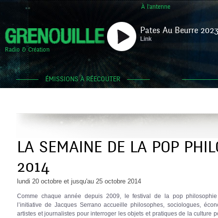
À l'antenne
Pates Au Beurre 2023
Link
Radio & Création
ÉMISSIONS À RÉECOUTER
LA SEMAINE DE LA POP PHIL
2014
lundi 20 octobre et jusqu'au 25 octobre 2014
Comme chaque année depuis 2009, le festival de la pop philosophie
l’initiative de Jacques Serrano accueille philosophes, sociologues, écon
artistes et journalistes pour interroger les objets et pratiques de la culture 