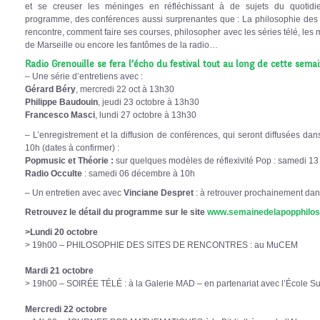
et se creuser les méninges en réfléchissant à de sujets du quotid
programme, des conférences aussi surprenantes que : La philosophie des 
rencontre, comment faire ses courses, philosopher avec les séries télé, les 
de Marseille ou encore les fantômes de la radio…
Radio Grenouille se fera l’écho du festival tout au long de cette sema
– Une série d’entretiens avec :
Gérard Béry
, mercredi 22 oct à 13h30
Philippe Baudouin
, jeudi 23 octobre à 13h30
Francesco Masci
, lundi 27 octobre à 13h30
– L’enregistrement et la diffusion de conférences, qui seront diffusées 
10h (dates à confirmer) :
Popmusic et Théorie :
sur quelques modèles de réflexivité Pop : samedi 1
Radio Occulte
: samedi 06 décembre à 10h
– Un entretien avec avec
Vinciane Despret
: à retrouver prochainement dan
Retrouvez le détail du programme sur le site
www.semainedelapopphiloso
>Lundi 20 octobre
> 19h00 – PHILOSOPHIE DES SITES DE RENCONTRES : au MuCEM
Mardi 21 octobre
> 19h00 – SOIRÉE TÉLÉ : à la Galerie MAD – en partenariat avec l’École Sup
Mercredi 22 octobre