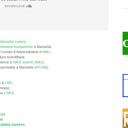
Marseille Luminy
mmission européenne
à Marseille,
 Conseil d’Administration d’
AMU
,
ture scientifique,
ience (
CNRS
,
Inserm
,
AMU
),
sychiatrie à Marseille (
AP-HM
),
S
&
LMA
,
sique,
che
CNRS
.
nces
ns
éations sonores