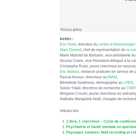
Invités :
Eric Vivier
, directeur du
centre d’immunologie 
Alain Dumort
, chef de représentation de
la co
Marie Masclet de Barbarin, vice-présidente du
Nicolas Claire, vice-Président délégué à la cul
Christophe Rodo, jeune chercheur en neurosc
Eric Malbos
, médecin praticien en service de p
Pascal Arnoux, chercheur au
BIAM
,
Bénédicte Gastineau, démographe au
LPED
,
Solvie Ystad, directrice de recherche au
CNR
Morgann Cousin, jeune chercheur en astrophy
Nathalie Mangelink-Noël, chargée de recher
Articles liés :
1 livre, 1 chercheur – Cycle de confére
Psychiatrie et Santé mentale en questio
Paysages sonores: field recording et cr