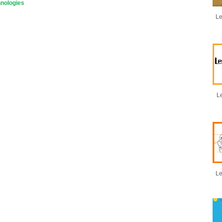
hnologies
Le
Le
Le