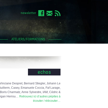
newsletter
ATELIERS/FORMATIONS
echos
Vinciane Despret, Bernard Stiegler, Johann Le
uillerm, Casey, Emanuele Coccia, Faf Larage,
Boris Charmatz, Anne Sylvestre, IAM, Cédric &
rgan Herrou…
Retrouvez ici d’autres pépites à
écouter / réécouter…