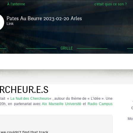
À l'antenne
c'était quoi ce son ?
Pates Au Beurre 2023-02-20 Arles
Link
GRILLE
RCHEUR.E.S
lait «
La Nuit des Chercheurs
« , autour du thème de « L’idée ». Une
20h, en partenariat avec
Aix Marseille Université
et
Radio Campus
G
Mo