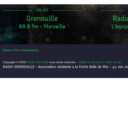
ON AIR
Grenouille
Radi
88.8 fm - Marseille
L'équip
Espace Pro
–
Partenaires
Copyright © 2026
Radio Grenouille
tous droits réservés -
Crédits et mentions
-
Plan du site
RADIO GRENOUILLE - Association résidente à la Friche Belle de Mai – 41, rue Jo