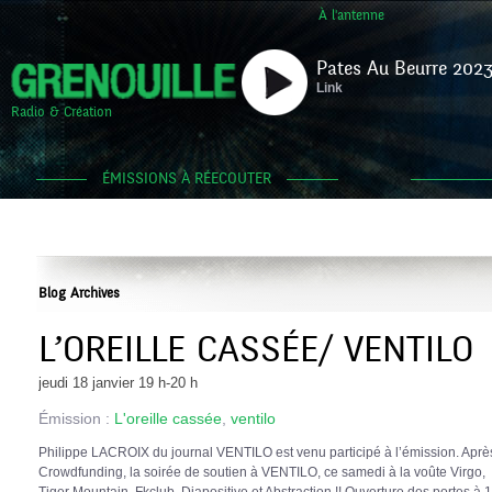
À l'antenne
Pates Au Beurre 2023
Link
Radio & Création
ÉMISSIONS À RÉECOUTER
Blog Archives
L’OREILLE CASSÉE/ VENTILO
jeudi 18 janvier 19 h-20 h
Émission :
L'oreille cassée
,
ventilo
Philippe LACROIX du journal VENTILO est venu participé à l’émission. Aprè
Crowdfunding, la soirée de soutien à VENTILO, ce samedi à la voûte Virgo,
Tiger Mountain, Fkclub, Diapositive et Abstraction !! Ouverture des portes 