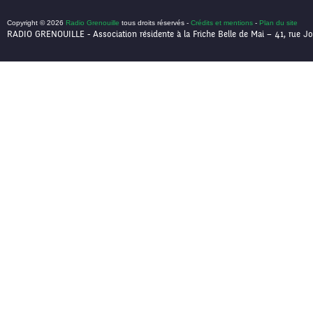
Copyright © 2026
Radio Grenouille
tous droits réservés -
Crédits et mentions
-
Plan du site
RADIO GRENOUILLE - Association résidente à la Friche Belle de Mai – 41, rue Jo