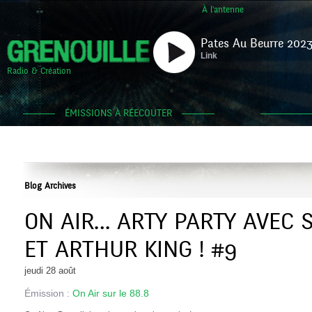
À l'antenne
Pates Au Beurre 2023
Link
Radio & Création
ÉMISSIONS À RÉECOUTER
Blog Archives
ON AIR… ARTY PARTY AVEC
ET ARTHUR KING ! #9
jeudi 28 août
Émission :
On Air sur le 88.8