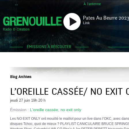
À l'antenne
Pates Au Beurre 2023
Link
Radio & Création
ÉMISSIONS À RÉECOUTER
Blog Archives
L’OREILLE CASSÉE/ NO EXIT 
jeudi 27 juin 19h 20 h
Émission :
L'oreille cassée
,
no exit only
Les NO EXIT ONLY ont mouillé le maillot pour un live dans l’OKC, avec dans 
disques Tchoc, quoi de mieux ? PLAYLIST CANICULAIRE BRUCE SPRINGSTE
Western Stars, Columbia) WILCO She’s A Jar PETER PERETT Heavenly Day