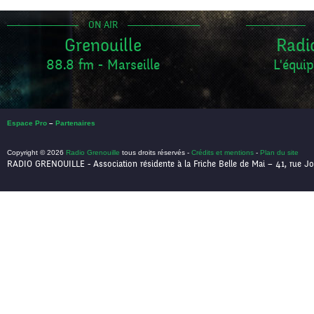
ON AIR
Grenouille
Radi
88.8 fm - Marseille
L'équip
Espace Pro
–
Partenaires
Copyright © 2026
Radio Grenouille
tous droits réservés -
Crédits et mentions
-
Plan du site
RADIO GRENOUILLE - Association résidente à la Friche Belle de Mai – 41, rue Jo