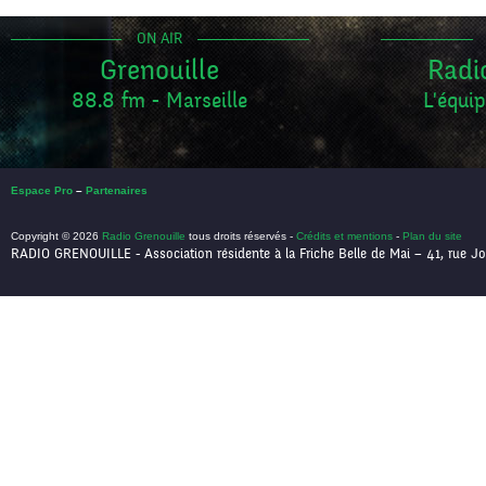
ON AIR
Grenouille
Radi
88.8 fm - Marseille
L'équip
Espace Pro
–
Partenaires
Copyright © 2026
Radio Grenouille
tous droits réservés -
Crédits et mentions
-
Plan du site
RADIO GRENOUILLE - Association résidente à la Friche Belle de Mai – 41, rue Jo