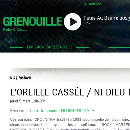
À l'antenne
Pates Au Beurre 2023
Link
Radio & Création
ÉMISSIONS À RÉECOUTER
Blog Archives
L’OREILLE CASSÉE / NI DIEU
jeudi 5 mars 19h-20h
Émission :
L'oreille cassée
,
NI DIEU NITRATE
Ces soir dans l’OKC , NITRATE (1978 à 1983) pour la sortie de l’album chez
chansons inédites d’un des groupes les plus sulfureux du ROCK à MARS
HATE YOU PLEASE DIE Melancholic Rain (extrait de Kids Are Lo Fi, How