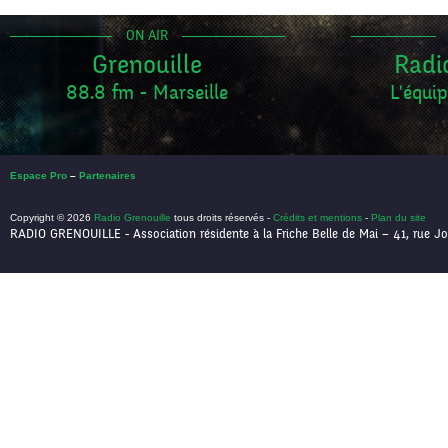
ON AIR
Grenouille
Radi
88.8 fm - Marseille
L'équip
Espace Pro
–
Partenaires
Copyright © 2026
Radio Grenouille
tous droits réservés -
Crédits et mentions
-
Plan du site
RADIO GRENOUILLE - Association résidente à la Friche Belle de Mai – 41, rue Jo