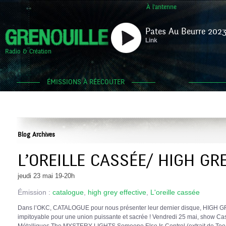
À l'antenne
Pates Au Beurre 2023
Link
Radio & Création
ÉMISSIONS À RÉECOUTER
Blog Archives
L’OREILLE CASSÉE/ HIGH GR
jeudi 23 mai 19-20h
Émission :
catalogue
,
high grey effective
,
L'oreille cassée
Dans l’OKC, CATALOGUE pour nous présenter leur dernier disque, HIGH G
impitoyable pour une union puissante et sacrée ! Vendredi 25 mai, show Cas
Métalliques The MYSTERY LIGHTS Someone Else Is Control (extrait de Too