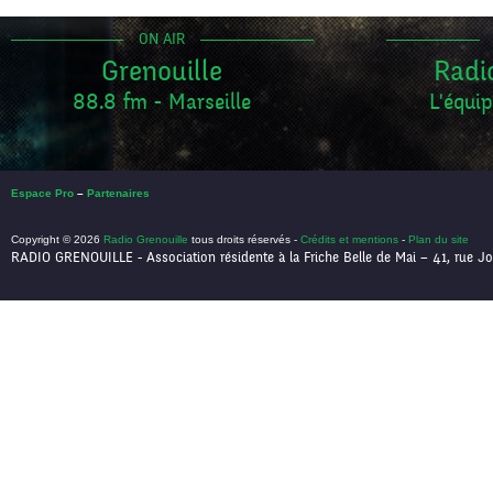
ON AIR
Grenouille
Radi
88.8 fm - Marseille
L'équip
Espace Pro
–
Partenaires
Copyright © 2026
Radio Grenouille
tous droits réservés -
Crédits et mentions
-
Plan du site
RADIO GRENOUILLE - Association résidente à la Friche Belle de Mai – 41, rue Jo