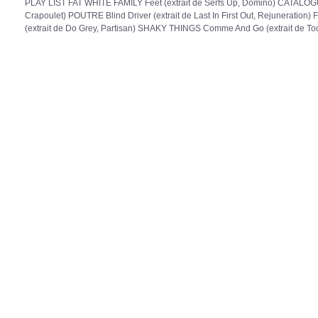
PLAY LIST FAT WHITE FAMILY Feet (extrait de Serfs Up, Domino) CATALOGUE
Crapoulet) POUTRE Blind Driver (extrait de Last In First Out, Rejuneration
(extrait de Do Grey, Partisan) SHAKY THINGS Comme And Go (extrait de To