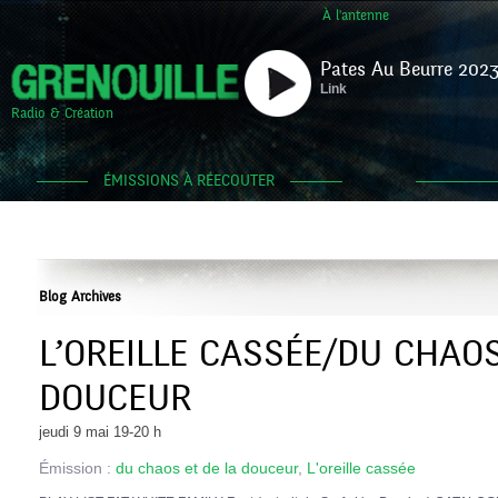
À l'antenne
Pates Au Beurre 2023
Link
Radio & Création
ÉMISSIONS À RÉECOUTER
Blog Archives
L’OREILLE CASSÉE/DU CHAOS
DOUCEUR
jeudi 9 mai 19-20 h
Émission :
du chaos et de la douceur
,
L'oreille cassée