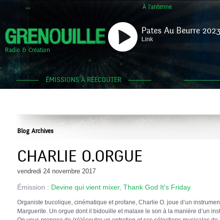
À l'antenne
Pates Au Beurre 2023
Link
Radio & Création
ÉMISSIONS À RÉECOUTER
Blog Archives
CHARLIE O.ORGUE
vendredi 24 novembre 2017
Émission :
Devine qui vient mixer
,
Thank God It's Friday
Organiste bucolique, cinématique et profane, Charlie O. joue d’un instrument 
Marguerite. Un orgue dont il bidouille et malaxe le son à la manière d’un ins
On vous propose de (ré)écouter un entretien et ses sélections musicales de 