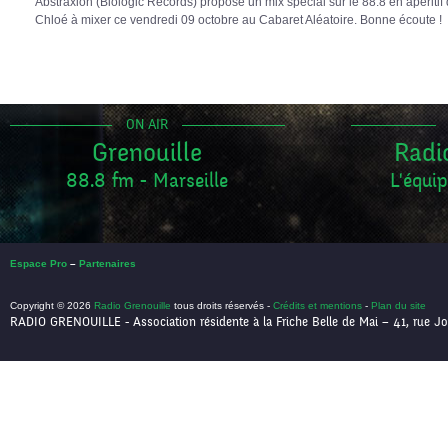
Abstraxion (Biologic Records) propose un mix spécial sur le 88.8 en apéritif de
Chloé à mixer ce vendredi 09 octobre au Cabaret Aléatoire. Bonne écoute !
ON AIR
Grenouille
Radi
88.8 fm - Marseille
L'équip
Espace Pro
–
Partenaires
Copyright © 2026
Radio Grenouille
tous droits réservés -
Crédits et mentions
-
Plan du site
RADIO GRENOUILLE - Association résidente à la Friche Belle de Mai – 41, rue Jo